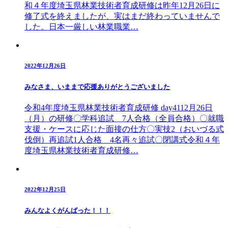
和４年度埼玉県林業技術者育成研修は昨年12月26日に
修了式を終えましたが、実はまだ終わっていませんで
した。日本一厳しい林業職業…
2022年12月26日
みなさま、いままで応援ありがとうございました
令和4年度埼玉県林業技術者育成研修 day4112月26日
（月）の研修〇学科追試 7人合格（全員合格）〇就職
支援・ケースに応じた面接の仕方〇実技2（おいづる式
伐倒）再追試1人合格 4名再々追試〇閉講式令和４年
度埼玉県林業技術者育成研修…
2022年12月25日
みんなよくがんばった！！！