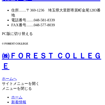
住所
……〒369-1236 埼玉県大里郡寄居町
金尾1283番
地
電話番号
……
048-581-8339
FAX番号
……048-577-8039
PC版に切り替える
© FOREST COLLEGE
㈱ＦＯＲＥＳＴ ＣＯＬＬＥＧ
Ｅ
ホームへ
サイトメニューを開く
メニューを閉じる
ホーム
新着情報