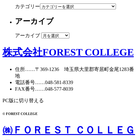
カテゴリー
アーカイブ
アーカイブ
株式会社FOREST COLLEGE
住所
……〒369-1236 埼玉県大里郡寄居町
金尾1283番
地
電話番号
……
048-581-8339
FAX番号
……048-577-8039
PC版に切り替える
© FOREST COLLEGE
㈱ＦＯＲＥＳＴ ＣＯＬＬＥＧ