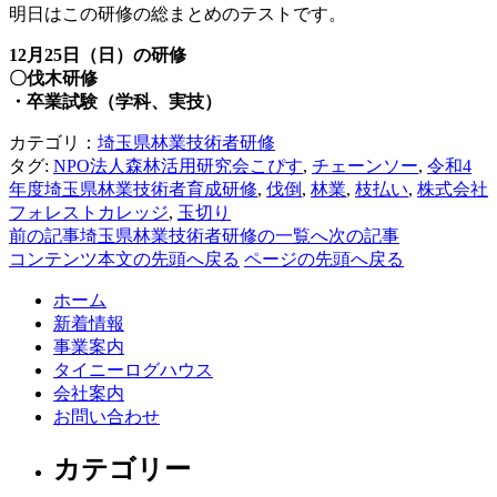
明日はこの研修の総まとめのテストです。
12月25日（日）の研修
〇伐木研修
・卒業試験（学科、実技）
カテゴリ：
埼玉県林業技術者研修
タグ:
NPO法人森林活用研究会こぴす
,
チェーンソー
,
令和4
年度埼玉県林業技術者育成研修
,
伐倒
,
林業
,
枝払い
,
株式会社
フォレストカレッジ
,
玉切り
前の記事
埼玉県林業技術者研修の一覧へ
次の記事
コンテンツ本文の先頭へ戻る
ページの先頭へ戻る
ホーム
新着情報
事業案内
タイニーログハウス
会社案内
お問い合わせ
カテゴリー