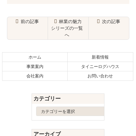
前の記事
林業の魅力
次の記事
シリーズの一覧
へ
コ
ペ
ン
ー
テ
ジ
ホーム
新着情報
ン
の
事業案内
タイニーログハウス
ツ
先
本
頭
会社案内
お問い合わせ
文
へ
の
戻
先
る
カテゴリー
頭
へ
カ
戻
テ
る
ゴ
リ
アーカイブ
ー