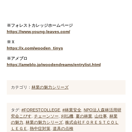
※フォレストカレッジホームページ
https://www.young-leaves.com/
※Ｘ
https://x.com/wooden_tinys
※アメブロ
https://ameblo.jp/woodendreams/entrylist.html
カテゴリ：
林業の魅力シリーズ
タグ:
#FORESTCOLLEGE
,
#林業安全
,
NPO法人森林活用研
究会こぴす
,
チェーンソー
,
刈払機
,
夏の林業
,
山仕事
,
林業
の魅力
,
林業の魅力シリーズ
,
株式会社ＦＯＲＥＳＴＣＯＬ
ＬＥＧＥ
,
熱中症対策
,
道具の点検