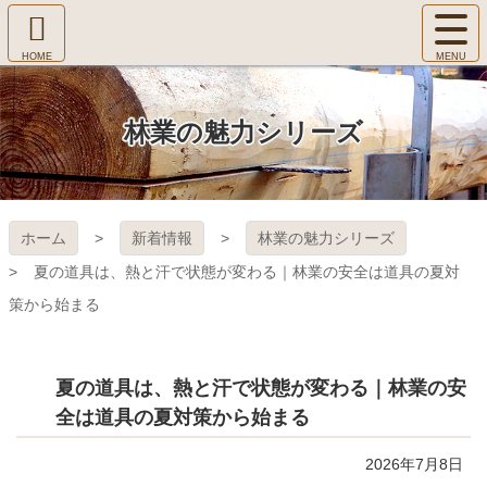
コ
サ
ン
イ
ホ
テ
ト
㈱Ｆ
ー
ン
メ
ム
ツ
ニ
へ
本
ＯＲ
林業の魅力シリーズ
ュ
文
ー
へ
ＥＳ
を
ス
開
キ
Ｔ Ｃ
く
ホーム
新着情報
林業の魅力シリーズ
ッ
プ
ＯＬ
夏の道具は、熱と汗で状態が変わる｜林業の安全は道具の夏対
策から始まる
ＬＥ
ＧＥ
夏の道具は、熱と汗で状態が変わる｜林業の安
全は道具の夏対策から始まる
2026年7月8日