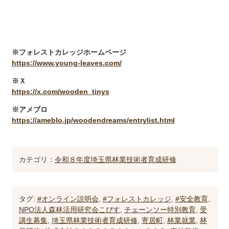
※フォレストカレッジホームページ
https://www.young-leaves.com/
※Ｘ
https://x.com/wooden_tinys
※アメブロ
https://ameblo.jp/woodendreams/entrylist.html
カテゴリ：
令和８年度埼玉県林業技術者育成研修
タグ:
#オンライン説明会
,
#フォレストカレッジ
,
#安全教育
,
NPO法人森林活用研究会こぴす
,
チェーンソー特別教育
,
受
講生募集
,
埼玉県林業技術者育成研修
,
寄居町
,
林業就業
,
林