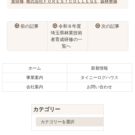
業研修
,
株式会社ＦＯＲＥＳＴＣＯＬＬＥＧＥ
,
森林整備
前の記事
令和８年度
次の記事
埼玉県林業技術
者育成研修の一
覧へ
コ
ペ
ン
ー
テ
ジ
ホーム
新着情報
ン
の
事業案内
タイニーログハウス
ツ
先
本
頭
会社案内
お問い合わせ
文
へ
の
戻
先
る
カテゴリー
頭
へ
カ
戻
テ
る
ゴ