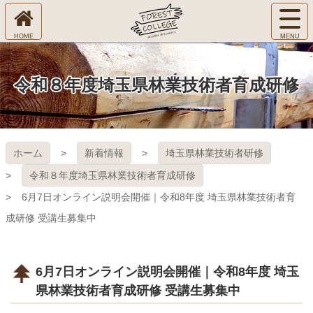
コ
サ
ン
イ
ホ
テ
ト
㈱Ｆ
ー
ン
メ
ム
ツ
ニ
へ
本
ＯＲ
令和８年度埼玉県林業技術者育成研修
ュ
文
ー
へ
ＥＳ
を
ス
開
キ
Ｔ Ｃ
く
ホーム
新着情報
埼玉県林業技術者研修
ッ
プ
ＯＬ
令和８年度埼玉県林業技術者育成研修
6月7日オンライン説明会開催｜令和8年度 埼玉県林業技術者育
ＬＥ
成研修 受講生募集中
ＧＥ
6月7日オンライン説明会開催｜令和8年度 埼玉
県林業技術者育成研修 受講生募集中