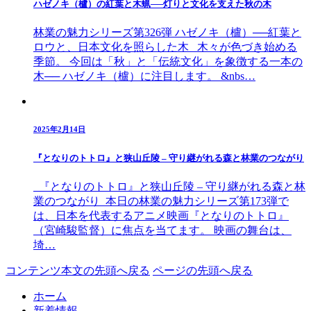
ハゼノキ（櫨）の紅葉と木蝋──灯りと文化を支えた秋の木
林業の魅力シリーズ第326弾 ハゼノキ（櫨）──紅葉と
ロウと、日本文化を照らした木 木々が色づき始める
季節。 今回は「秋」と「伝統文化」を象徴する一本の
木── ハゼノキ（櫨）に注目します。 &nbs…
2025年2月14日
『となりのトトロ』と狭山丘陵 – 守り継がれる森と林業のつながり
『となりのトトロ』と狭山丘陵 – 守り継がれる森と林
業のつながり 本日の林業の魅力シリーズ第173弾で
は、日本を代表するアニメ映画『となりのトトロ』
（宮崎駿監督）に焦点を当てます。 映画の舞台は、
埼…
コンテンツ本文の先頭へ戻る
ページの先頭へ戻る
ホーム
新着情報