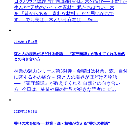
ログハウス講座 専門知識編 vol.63 木の進化── 3億年が
生んだ“天然のハイテク素材” 私たちはつい、木
を 「昔からある、素朴な材料」 だと思いがちで
す。 でも実は、木という存在は──&n…
2025年11月28日
森と人の境界がほどける物語──『家守綺譚』が教えてくれる自然
との向き合い方
林業の魅力シリーズ第364弾－金曜日は林業、森、自然
に関する本の紹介－ 森と人の境界がほどける物語
── 『家守綺譚』が教えてくれる 自然との向き合い
方 今日は、林業や森の世界が好きな読者に ぜ…
2025年10月31日
香りの木を知る──林業・森・植物が支える“香水の物語”