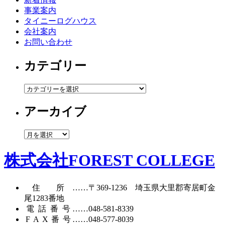
事業案内
タイニーログハウス
会社案内
お問い合わせ
カテゴリー
カ
テ
アーカイブ
ゴ
リ
ー
ア
ー
カ
株式会社FOREST COLLEGE
イ
ブ
住所
……〒369-1236 埼玉県大里郡寄居町
金
尾1283番地
電話番号
……
048-581-8339
FAX番号
……048-577-8039