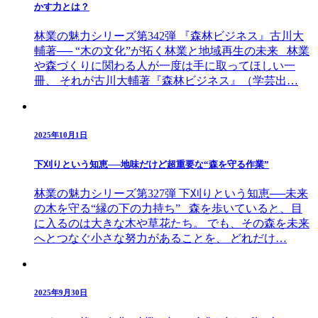
かす力とは？
林業の魅力シリーズ第342弾 『森林ビジネス』古川大
輔著── “木の文化”が拓く林業と地域再生の未来 林業
や森づくりに関わる人が一度は手に取ってほしい一
冊、 それが古川大輔著『森林ビジネス』（学芸出…
2025年10月1日
下刈りという知恵──地味だけど超重要な“森を守る作業”
林業の魅力シリーズ第327弾 下刈りという知恵──未来
の木を守る“縁の下の力持ち” 森を歩いていると、目
に入るのは大きな木や草花たち。 でも、その森を未来
へとつなぐ小さな努力があることを、 どれだけ…
2025年9月30日