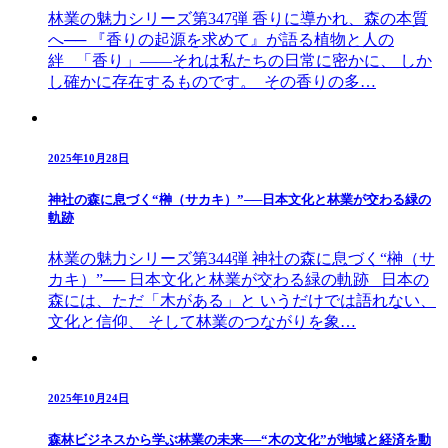
林業の魅力シリーズ第347弾 香りに導かれ、森の本質
へ── 『香りの起源を求めて』が語る植物と人の
絆 「香り」――それは私たちの日常に密かに、 しか
し確かに存在するものです。 その香りの多…
2025年10月28日
神社の森に息づく“榊（サカキ）”──日本文化と林業が交わる緑の
軌跡
林業の魅力シリーズ第344弾 神社の森に息づく“榊（サ
カキ）”── 日本文化と林業が交わる緑の軌跡 日本の
森には、ただ「木がある」と いうだけでは語れない、
文化と信仰、 そして林業のつながりを象…
2025年10月24日
森林ビジネスから学ぶ林業の未来──“木の文化”が地域と経済を動