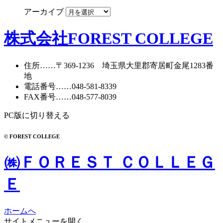
アーカイブ
株式会社FOREST COLLEGE
住所
……〒369-1236 埼玉県大里郡寄居町
金尾1283番
地
電話番号
……
048-581-8339
FAX番号
……048-577-8039
PC版に切り替える
© FOREST COLLEGE
㈱ＦＯＲＥＳＴ ＣＯＬＬＥＧ
Ｅ
ホームへ
サイトメニューを開く