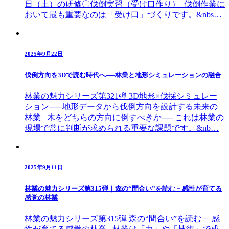
日（土）の研修〇伐倒実習（受け口作り） 伐倒作業に
おいて最も重要なのは「受け口」づくりです。&nbs…
2025年9月22日
伐倒方向を3Dで読む時代へ──林業と地形シミュレーションの融合
林業の魅力シリーズ第321弾 3D地形×伐採シミュレー
ション── 地形データから伐倒方向を設計する未来の
林業 木をどちらの方向に倒すべきか── これは林業の
現場で常に判断が求められる重要な課題です。&nb…
2025年9月11日
林業の魅力シリーズ第315弾｜森の“間合い”を読む－感性が育てる
感覚の林業
林業の魅力シリーズ第315弾 森の“間合い”を読む－ 感