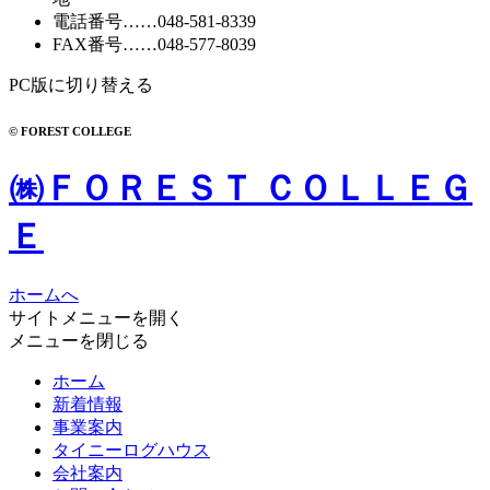
電話番号
……
048-581-8339
FAX番号
……048-577-8039
PC版に切り替える
© FOREST COLLEGE
㈱ＦＯＲＥＳＴ ＣＯＬＬＥＧ
Ｅ
ホームへ
サイトメニューを開く
メニューを閉じる
ホーム
新着情報
事業案内
タイニーログハウス
会社案内