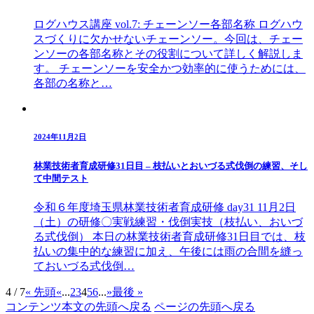
ログハウス講座 vol.7: チェーンソー各部名称 ログハウ
スづくりに欠かせないチェーンソー。今回は、チェー
ンソーの各部名称とその役割について詳しく解説しま
す。 チェーンソーを安全かつ効率的に使うためには、
各部の名称と…
2024年11月2日
林業技術者育成研修31日目 – 枝払いとおいづる式伐倒の練習、そし
て中間テスト
令和６年度埼玉県林業技術者育成研修 day31 11月2日
（土）の研修〇実戦練習・伐倒実技（枝払い、おいづ
る式伐倒） 本日の林業技術者育成研修31日目では、枝
払いの集中的な練習に加え、午後には雨の合間を縫っ
ておいづる式伐倒…
4 / 7
« 先頭
«
...
2
3
4
5
6
...
»
最後 »
コンテンツ本文の先頭へ戻る
ページの先頭へ戻る