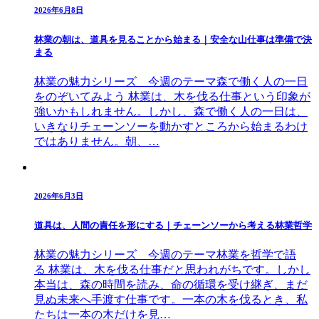
2026年6月8日
林業の朝は、道具を見ることから始まる｜安全な山仕事は準備で決
まる
林業の魅力シリーズ 今週のテーマ森で働く人の一日
をのぞいてみよう 林業は、木を伐る仕事という印象が
強いかもしれません。しかし、森で働く人の一日は、
いきなりチェーンソーを動かすところから始まるわけ
ではありません。朝、…
2026年6月3日
道具は、人間の責任を形にする｜チェーンソーから考える林業哲学
林業の魅力シリーズ 今週のテーマ林業を哲学で語
る 林業は、木を伐る仕事だと思われがちです。しかし
本当は、森の時間を読み、命の循環を受け継ぎ、まだ
見ぬ未来へ手渡す仕事です。一本の木を伐るとき、私
たちは一本の木だけを見…