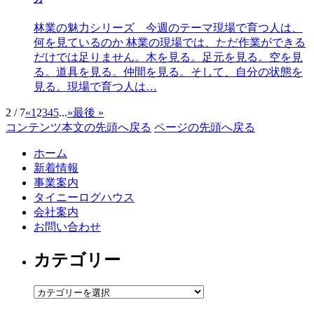
林業の魅力シリーズ 今週のテーマ現場で育つ人は、
何を見ているのか 林業の現場では、ただ作業ができる
だけでは足りません。木を見る。足元を見る。空を見
る。道具を見る。仲間を見る。そして、自分の状態を
見る。現場で育つ人は…
2 / 7
«
1
2
3
4
5
...
»
最後 »
コンテンツ本文の先頭へ戻る
ページの先頭へ戻る
ホーム
新着情報
事業案内
タイニーログハウス
会社案内
お問い合わせ
カテゴリー
カ
テ