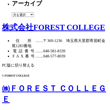
アーカイブ
ゴ
リ
ー
ア
ー
カ
株式会社FOREST COLLEGE
イ
ブ
住所
……〒369-1236 埼玉県大里郡寄居町
金
尾1283番地
電話番号
……
048-581-8339
FAX番号
……048-577-8039
PC版に切り替える
© FOREST COLLEGE
㈱ＦＯＲＥＳＴ ＣＯＬＬＥＧ
Ｅ