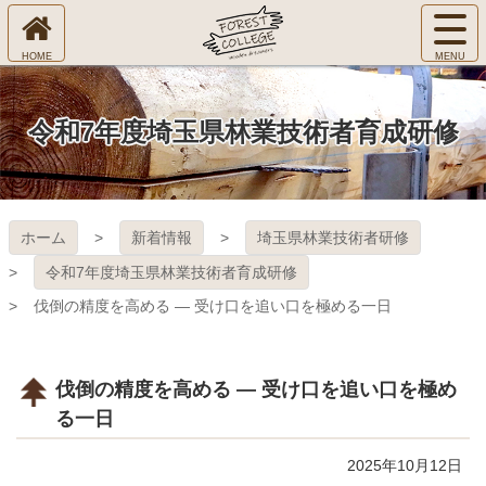
コ
サ
ン
イ
ホ
テ
ト
㈱Ｆ
ー
ン
メ
ム
ツ
ニ
へ
本
ＯＲ
令和7年度埼玉県林業技術者育成研修
ュ
文
ー
へ
ＥＳ
を
ス
開
キ
Ｔ Ｃ
く
ホーム
新着情報
埼玉県林業技術者研修
ッ
プ
ＯＬ
令和7年度埼玉県林業技術者育成研修
伐倒の精度を高める ― 受け口を追い口を極める一日
ＬＥ
ＧＥ
伐倒の精度を高める ― 受け口を追い口を極め
る一日
2025年10月12日