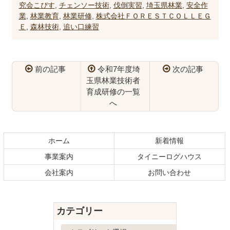
究会こぴす
,
チェンソー技術
,
伐倒実習
,
埼玉県林業
,
安全作
業
,
林業教育
,
林業研修
,
株式会社ＦＯＲＥＳＴＣＯＬＬＥＧ
Ｅ
,
森林技術
,
追い口練習
前の記事
令和7年度埼
次の記事
玉県林業技術者
育成研修の一覧
へ
コ
ペ
ン
ー
テ
ジ
ホーム
新着情報
ン
の
事業案内
タイニーログハウス
ツ
先
本
頭
会社案内
お問い合わせ
文
へ
の
戻
先
る
カテゴリー
頭
へ
カ