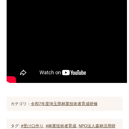
カテゴリ：
令和7年度埼玉県林業技術者育成研修
タグ:
#受け口作り
,
#林業技術者育成
,
NPO法人森林活用研