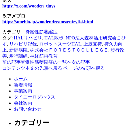
※Ｘ
https://x.com/wooden_tinys
※アメブロ
https://ameblo.jp/woodendreams/entrylist.html
カテゴリ：
脊髄性筋萎縮症
タグ:
HALリハビリ
,
HAL散歩
,
NPO法人森林活用研究会こぴ
す
,
リハビリ記録
,
ロボットスーツHAL
,
上肢支持
,
持久力向
上
,
新潟病院
,
株式会社ＦＯＲＥＳＴＣＯＬＬＥＧＥ
,
歩行改
善
,
歩行訓練
,
神経筋再教育
前の記事
脊髄性筋萎縮症の一覧へ
次の記事
コンテンツ本文の先頭へ戻る
ページの先頭へ戻る
ホーム
新着情報
事業案内
タイニーログハウス
会社案内
お問い合わせ
カテゴリー