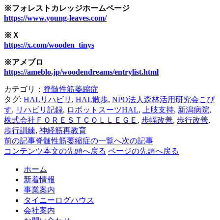
※フォレストカレッジホームページ
https://www.young-leaves.com/
※Ｘ
https://x.com/wooden_tinys
※アメブロ
https://ameblo.jp/woodendreams/entrylist.html
カテゴリ：
脊髄性筋萎縮症
タグ:
HALリハビリ
,
HAL散歩
,
NPO法人森林活用研究会こぴ
す
,
リハビリ記録
,
ロボットスーツHAL
,
上肢支持
,
新潟病院
,
株式会社ＦＯＲＥＳＴＣＯＬＬＥＧＥ
,
歩幅改善
,
歩行改善
,
歩行訓練
,
神経筋再教育
前の記事
脊髄性筋萎縮症の一覧へ
次の記事
コンテンツ本文の先頭へ戻る
ページの先頭へ戻る
ホーム
新着情報
事業案内
タイニーログハウス
会社案内