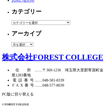
お問い合わせ
カテゴリー
カ
テ
アーカイブ
ゴ
リ
ー
ア
ー
カ
株式会社FOREST COLLEGE
イ
ブ
住所
……〒369-1236 埼玉県大里郡寄居町
金
尾1283番地
電話番号
……
048-581-8339
FAX番号
……048-577-8039
PC版に切り替える
© FOREST COLLEGE