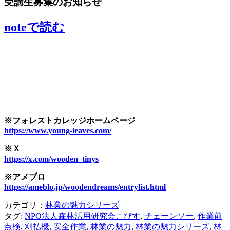
受講生募集のお知らせ
noteで読む
※フォレストカレッジホームページ
https://www.young-leaves.com/
※Ｘ
https://x.com/wooden_tinys
※アメブロ
https://ameblo.jp/woodendreams/entrylist.html
カテゴリ：
林業の魅力シリーズ
タグ:
NPO法人森林活用研究会こぴす
,
チェーンソー
,
作業前
点検
,
刈払機
,
安全作業
,
林業の魅力
,
林業の魅力シリーズ
,
林