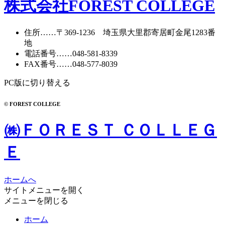
株式会社FOREST COLLEGE
住所
……〒369-1236 埼玉県大里郡寄居町
金尾1283番
地
電話番号
……
048-581-8339
FAX番号
……048-577-8039
PC版に切り替える
© FOREST COLLEGE
㈱ＦＯＲＥＳＴ ＣＯＬＬＥＧ
Ｅ
ホームへ
サイトメニューを開く
メニューを閉じる
ホーム