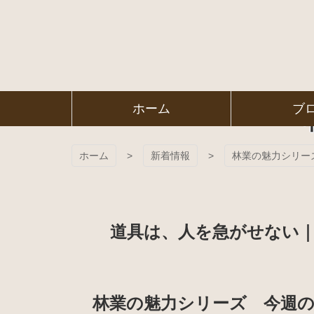
コ
ン
テ
ン
ツ
本
文
㈱ＦＯＲ
ホーム
ブ
へ
ス
ＥＳＴ Ｃ
キ
ッ
ホーム
新着情報
林業の魅力シリー
プ
ＯＬＬＥ
ＧＥ
道具は、人を急がせない
林業の魅力シリーズ 今週