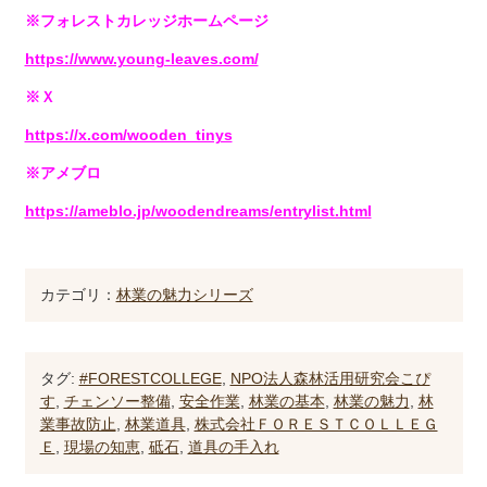
※フォレストカレッジホームページ
https://www.young-leaves.com/
※Ｘ
https://x.com/wooden_tinys
※アメブロ
https://ameblo.jp/woodendreams/entrylist.html
カテゴリ：
林業の魅力シリーズ
タグ:
#FORESTCOLLEGE
,
NPO法人森林活用研究会こぴ
す
,
チェンソー整備
,
安全作業
,
林業の基本
,
林業の魅力
,
林
業事故防止
,
林業道具
,
株式会社ＦＯＲＥＳＴＣＯＬＬＥＧ
Ｅ
,
現場の知恵
,
砥石
,
道具の手入れ