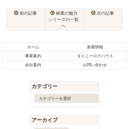
前の記事
林業の魅力
次の記事
シリーズの一覧
へ
コ
ペ
ン
ー
テ
ジ
ホーム
新着情報
ン
の
事業案内
タイニーログハウス
ツ
先
本
頭
会社案内
お問い合わせ
文
へ
の
戻
先
る
カテゴリー
頭
へ
カ
戻
テ
る
ゴ
リ
アーカイブ
ー