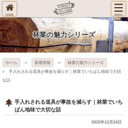
コ
サ
ン
イ
ホ
テ
ト
㈱Ｆ
ー
ン
メ
ム
ツ
ニ
へ
本
ＯＲ
林業の魅力シリーズ
ュ
文
ー
へ
ＥＳ
を
ス
開
キ
Ｔ Ｃ
く
ホーム
新着情報
林業の魅力シリーズ
ッ
プ
ＯＬ
手入れされる道具が事故を減らす｜林業でいちばん地味で大切
な話
ＬＥ
ＧＥ
手入れされる道具が事故を減らす｜林業でいち
ばん地味で大切な話
2025年12月24日