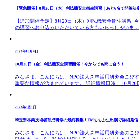
【緊急開催】8月20日（木）刈払機安全衛生講習｜あと6名で開催決
【追加開催予定】8月20日（木）刈払機安全衛生講習
の講習へお申込みいただいている方もいらっしゃいま…
2023年10月4日
10月20日（金）刈払機安全講習開催！今からでも間に合う！
みなさま、こんにちは。NPO法人森林活用研究会こぴ
重要な情報が含まれています。 詳細情報日時： 10月20
2023年8月1日
埼玉県林業技術者育成研修の最終募集！FMちちぶ生出演で詳細発信
みなさま、こんにちは。NPO法人森林活用研究会のこ