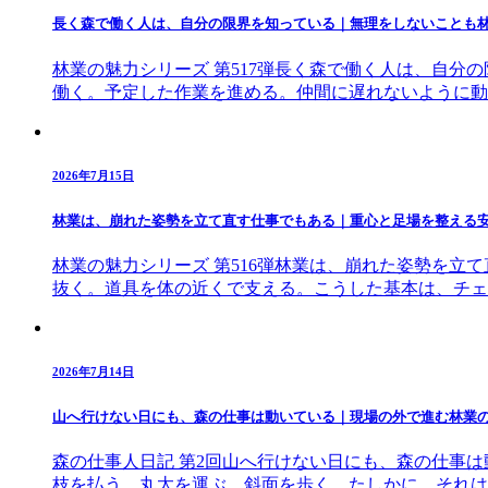
長く森で働く人は、自分の限界を知っている｜無理をしないことも
林業の魅力シリーズ 第517弾長く森で働く人は、自
働く。予定した作業を進める。仲間に遅れないように動
2026年7月15日
林業は、崩れた姿勢を立て直す仕事でもある｜重心と足場を整える
林業の魅力シリーズ 第516弾林業は、崩れた姿勢を
抜く。道具を体の近くで支える。こうした基本は、チェ
2026年7月14日
山へ行けない日にも、森の仕事は動いている｜現場の外で進む林業
森の仕事人日記 第2回山へ行けない日にも、森の仕事
枝を払う。丸太を運ぶ。斜面を歩く。たしかに、それは