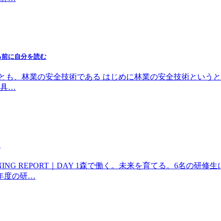
る前に自分を読む
くことも、林業の安全技術である はじめに林業の安全技術とい
具…
た
INING REPORT｜DAY 1森で働く。未来を育てる。6名の研修
年度の研…