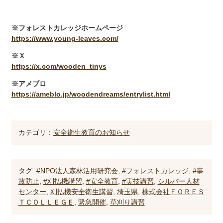
※フォレストカレッジホームページ
https://www.young-leaves.com/
※Ｘ
https://x.com/wooden_tinys
※アメブロ
https://ameblo.jp/woodendreams/entrylist.html
カテゴリ：
安全衛生教育のお知らせ
タグ:
#NPO法人森林活用研究会
,
#フォレストカレッジ
,
#事
故防止
,
#刈払機講習
,
#安全教育
,
#実技講習
,
シルバー人材
センター
,
刈払機安全衛生講習
,
埼玉県
,
株式会社ＦＯＲＥＳ
ＴＣＯＬＬＥＧＥ
,
緊急開催
,
草刈り講習