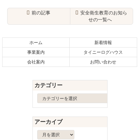
前の記事
安全衛生教育のお知ら
せの一覧へ
コ
ペ
ン
ー
テ
ジ
ホーム
新着情報
ン
の
事業案内
タイニーログハウス
ツ
先
本
頭
会社案内
お問い合わせ
文
へ
の
戻
先
る
カテゴリー
頭
へ
カ
戻
テ
る
ゴ
リ
アーカイブ
ー
ア
ー