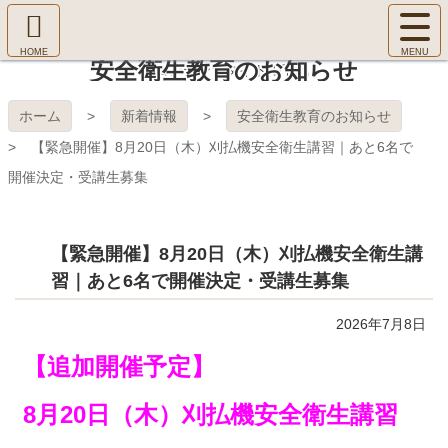
コ
サ
ン
イ
ホ
テ
ト
安全衛生教育のお知らせ
㈱Ｆ
ー
ン
メ
ム
ツ
ニ
へ
本
ＯＲ
ホーム
新着情報
安全衛生教育のお知らせ
ュ
文
ー
【緊急開催】8月20日（木）刈払機安全衛生講習｜あと6名で
へ
ＥＳ
を
ス
開催決定・受講生募集
開
キ
Ｔ Ｃ
く
ッ
プ
ＯＬ
【緊急開催】8月20日（木）刈払機安全衛生講
習｜あと6名で開催決定・受講生募集
ＬＥ
2026年7月8日
ＧＥ
【追加開催予定】
8月20日（木）刈払機安全衛生講習