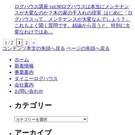
ログハウス講座 vol.90ログハウスは本当にメンテナン
スが大変なのか？木の家の手入れの現実 はじめに「ロ
グハウスって、メンテナンスが大変なんでしょう？」
これもよく聞く質問です。結論から言うと、特別に大
変なわけではあ…
1 / 2
1
2
»
コンテンツ本文の先頭へ戻る
ページの先頭へ戻る
ホーム
新着情報
事業案内
タイニーログハウス
会社案内
お問い合わせ
カテゴリー
カ
テ
アーカイブ
ゴ