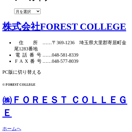
リ
ー
ア
ー
カ
株式会社FOREST COLLEGE
イ
ブ
住所
……〒369-1236 埼玉県大里郡寄居町
金
尾1283番地
電話番号
……
048-581-8339
FAX番号
……048-577-8039
PC版に切り替える
© FOREST COLLEGE
㈱ＦＯＲＥＳＴ ＣＯＬＬＥＧ
Ｅ
ホームへ