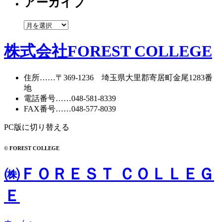
アーカイブ
ゴ
リ
ー
ア
ー
カ
株式会社FOREST COLLEGE
イ
ブ
住所
……〒369-1236 埼玉県大里郡寄居町
金尾1283番
地
電話番号
……
048-581-8339
FAX番号
……048-577-8039
PC版に切り替える
© FOREST COLLEGE
㈱ＦＯＲＥＳＴ ＣＯＬＬＥＧ
Ｅ