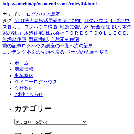
https://ameblo.jp/woodendreams/entrylist.html
カテゴリ：
ログハウス講座
タグ:
NPO法人森林活用研究会こぴす
,
ログハウス
,
ログハウ
ス暮らし
,
ログハウス構造
,
地震に強い家
,
安全な住まい
,
木の
家の魅力
,
木造住宅
,
株式会社ＦＯＲＥＳＴＣＯＬＬＥＧＥ
,
無垢材住宅
,
耐震性能
,
自然素材住宅
前の記事
ログハウス講座の一覧へ
次の記事
コンテンツ本文の先頭へ戻る
ページの先頭へ戻る
ホーム
新着情報
事業案内
タイニーログハウス
会社案内
お問い合わせ
カテゴリー
カ
テ