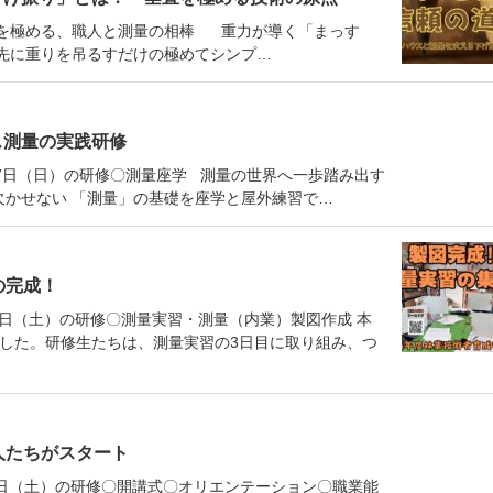
垂直を極める、職人と測量の相棒 重力が導く「まっす
先に重りを吊るすだけの極めてシンプ…
ス測量の実践研修
月27日（日）の研修〇測量座学 測量の世界へ一歩踏み出す
欠かせない 「測量」の基礎を座学と屋外練習で…
の完成！
17日（土）の研修〇測量実習・測量（内業）製図作成 本
した。研修生たちは、測量実習の3日目に取り組み、つ
人たちがスタート
20日（土）の研修〇開講式〇オリエンテーション〇職業能