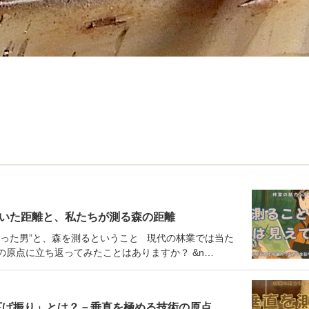
歩いた距離と、私たちが測る森の距離
て測った男”と、森を測るということ 現代の林業では当た
の原点に立ち返ってみたことはありますか？ &n…
下げ振り」とは？－垂直を極める技術の原点