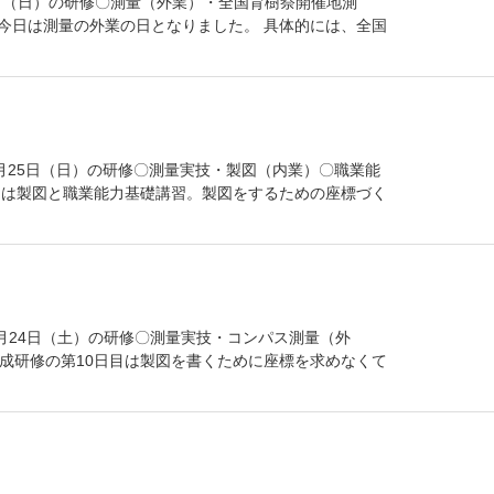
17日（日）の研修〇測量（外業）・全国育樹祭開催地測
、今日は測量の外業の日となりました。 具体的には、全国
日9月25日（日）の研修〇測量実技・製図（内業）〇職業能
目は製図と職業能力基礎講習。製図をするための座標づく
日9月24日（土）の研修〇測量実技・コンパス測量（外
成研修の第10日目は製図を書くために座標を求めなくて