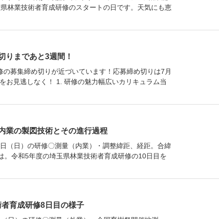
玉県林業技術者育成研修のスタートの日です。天気にも恵
切りまであと3週間！
成研修の募集締め切りが近づいています！応募締め切りは7月
お見逃しなく！ 1. 研修の魅力幅広いカリキュラム当
内業の製図技術とその進行過程
月24日（日）の研修〇測量（内業）・調整緯距、経距。合緯
は。令和5年度の埼玉県林業技術者育成研修の10日目を
者育成研修8日目の様子