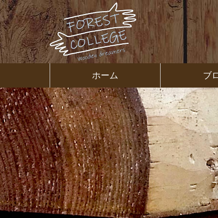
コ
ン
テ
ン
ツ
本
文
㈱ＦＯＲ
ホーム
ブ
へ
ス
ＥＳＴ Ｃ
キ
ッ
プ
ＯＬＬＥ
ＧＥ