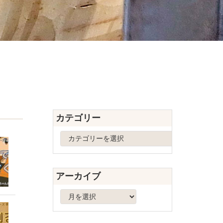
カテゴリー
カ
テ
ゴ
リ
アーカイブ
ー
ア
ー
カ