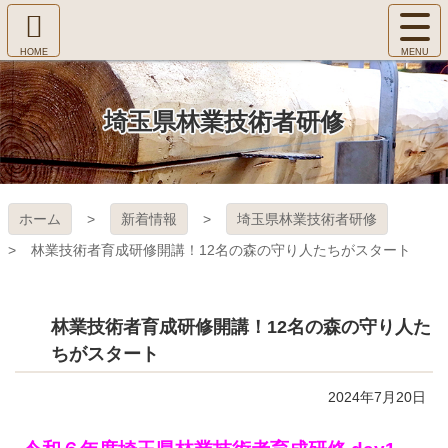
コ
サ
ン
イ
ホ
テ
ト
㈱Ｆ
ー
ン
メ
ム
ツ
ニ
へ
本
ＯＲ
埼玉県林業技術者研修
ュ
文
ー
へ
ＥＳ
を
ス
開
キ
Ｔ Ｃ
く
ホーム
新着情報
埼玉県林業技術者研修
ッ
プ
ＯＬ
林業技術者育成研修開講！12名の森の守り人たちがスタート
ＬＥ
林業技術者育成研修開講！12名の森の守り人た
ＧＥ
ちがスタート
2024年7月20日