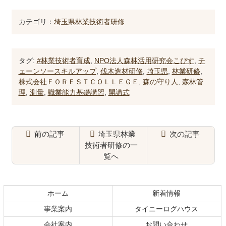
カテゴリ：
埼玉県林業技術者研修
タグ:
#林業技術者育成
,
NPO法人森林活用研究会こぴす
,
チ
ェーンソースキルアップ
,
伐木造材研修
,
埼玉県
,
林業研修
,
株式会社ＦＯＲＥＳＴＣＯＬＬＥＧＥ
,
森の守り人
,
森林管
理
,
測量
,
職業能力基礎講習
,
開講式
前の記事
埼玉県林業
次の記事
技術者研修の一
覧へ
コ
ペ
ン
ー
テ
ジ
ホーム
新着情報
ン
の
事業案内
タイニーログハウス
ツ
先
本
頭
会社案内
お問い合わせ