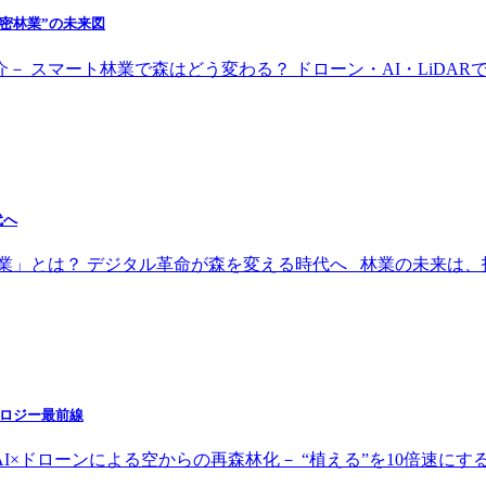
精密林業”の未来図
－ スマート林業で森はどう変わる？ ドローン・AI・LiDAR
代へ
林業」とは？ デジタル革命が森を変える時代へ 林業の未来は
ノロジー最前線
I×ドローンによる空からの再森林化－ “植える”を10倍速にす