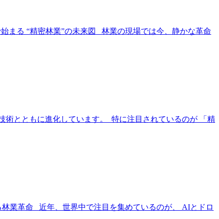
で始まる “精密林業”の未来図 林業の現場では今、静かな革命
、技術とともに進化しています。 特に注目されているのが 「精
る林業革命 近年、世界中で注目を集めているのが、 AIとドロ