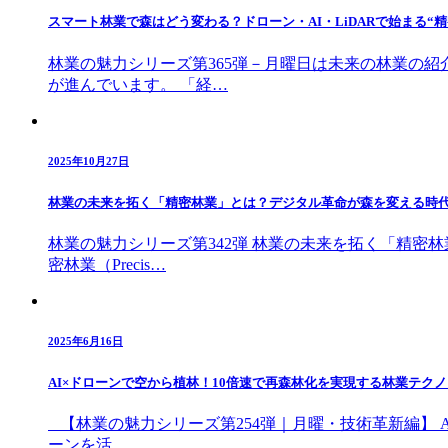
スマート林業で森はどう変わる？ドローン・AI・LiDARで始まる“
林業の魅力シリーズ第365弾－月曜日は未来の林業の紹介
が進んでいます。 「経…
2025年10月27日
林業の未来を拓く「精密林業」とは？デジタル革命が森を変える時
林業の魅力シリーズ第342弾 林業の未来を拓く「精密
密林業（Precis…
2025年6月16日
AI×ドローンで空から植林！10倍速で再森林化を実現する林業テク
【林業の魅力シリーズ第254弾｜月曜・技術革新編】 A
ーンを活…