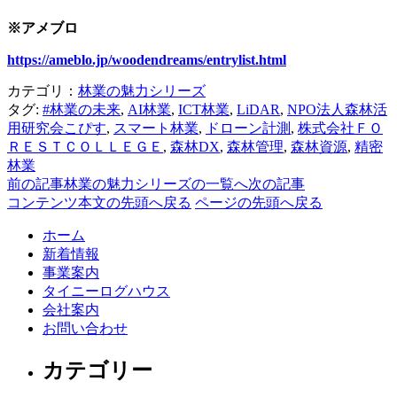
※アメブロ
https://ameblo.jp/woodendreams/entrylist.html
カテゴリ：
林業の魅力シリーズ
タグ:
#林業の未来
,
AI林業
,
ICT林業
,
LiDAR
,
NPO法人森林活
用研究会こぴす
,
スマート林業
,
ドローン計測
,
株式会社ＦＯ
ＲＥＳＴＣＯＬＬＥＧＥ
,
森林DX
,
森林管理
,
森林資源
,
精密
林業
前の記事
林業の魅力シリーズの一覧へ
次の記事
コンテンツ本文の先頭へ戻る
ページの先頭へ戻る
ホーム
新着情報
事業案内
タイニーログハウス
会社案内
お問い合わせ
カテゴリー