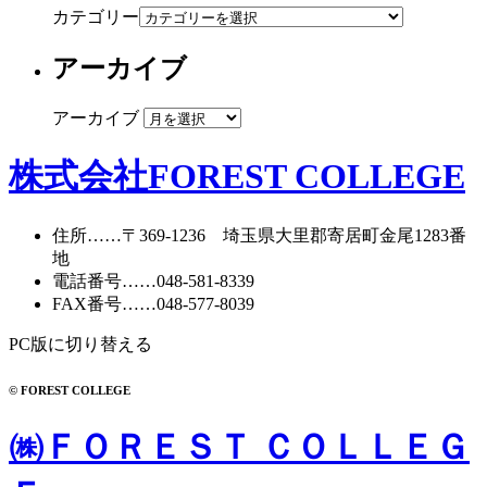
カテゴリー
アーカイブ
アーカイブ
株式会社FOREST COLLEGE
住所
……〒369-1236 埼玉県大里郡寄居町
金尾1283番
地
電話番号
……
048-581-8339
FAX番号
……048-577-8039
PC版に切り替える
© FOREST COLLEGE
㈱ＦＯＲＥＳＴ ＣＯＬＬＥＧ