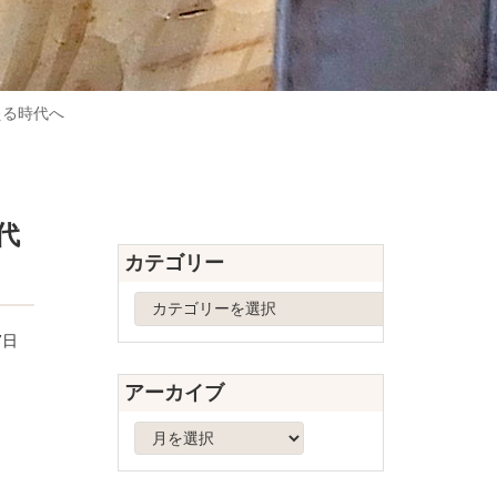
える時代へ
代
カテゴリー
カ
テ
7日
ゴ
リ
アーカイブ
ー
ア
ー
カ