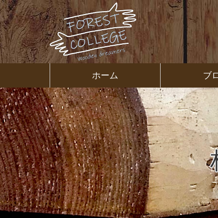
コ
ン
テ
ン
ツ
本
文
㈱ＦＯＲ
ホーム
ブ
へ
ス
ＥＳＴ Ｃ
キ
ッ
プ
ＯＬＬＥ
ＧＥ