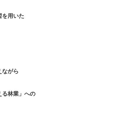
習を用いた
えながら
える林業」への