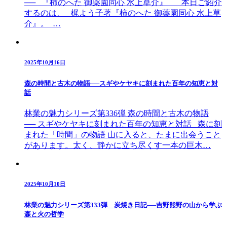
── 『柿のへた 御薬園同心 水上草介』 本日ご紹介
するのは、 梶よう子著『柿のへた 御薬園同心 水上草
介』。 …
2025年10月16日
森の時間と古木の物語──スギやケヤキに刻まれた百年の知恵と対
話
林業の魅力シリーズ第336弾 森の時間と古木の物語
── スギやケヤキに刻まれた百年の知恵と対話 森に刻
まれた「時間」の物語 山に入ると、たまに出会うこと
があります。太く、静かに立ち尽くす一本の巨木…
2025年10月10日
林業の魅力シリーズ第333弾 炭焼き日記──吉野熊野の山から学ぶ
森と火の哲学