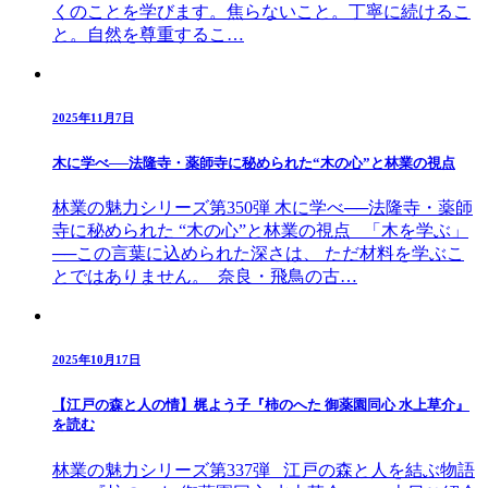
くのことを学びます。焦らないこと。丁寧に続けるこ
と。自然を尊重するこ…
2025年11月7日
木に学べ──法隆寺・薬師寺に秘められた“木の心”と林業の視点
林業の魅力シリーズ第350弾 木に学べ──法隆寺・薬師
寺に秘められた “木の心”と林業の視点 「木を学ぶ」
──この言葉に込められた深さは、 ただ材料を学ぶこ
とではありません。 奈良・飛鳥の古…
2025年10月17日
【江戸の森と人の情】梶よう子『柿のへた 御薬園同心 水上草介』
を読む
林業の魅力シリーズ第337弾 江戸の森と人を結ぶ物語