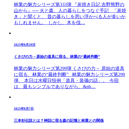
林業の魅力シリーズ第333弾 『炭焼き日記 吉野熊野の
山から』── 火と森、人の暮らしをつなぐ手記 「炭焼
き」と聞くと、 昔の暮らしを思い浮かべる人が多いか
もしれません。 しかし、木を伐…
2025年8月20日
くさびの力－原始の道具に宿る、林業の“最終判断”
林業の魅力シリーズ第299弾 くさびの力－ 原始の道具
に宿る、林業の“最終判断” 林業の魅力シリーズ第299
弾、 本日は水曜日恒例「道具・装備の話」。 今回
は、最もシンプルでありながら、&nb…
2025年8月7日
三本杉伝説とは？神話に宿る森の記憶と林業との関係