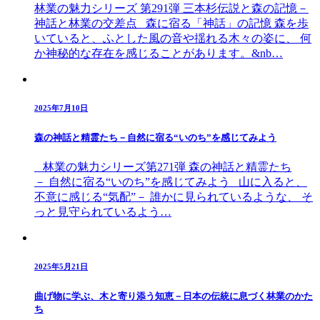
林業の魅力シリーズ 第291弾 三本杉伝説と森の記憶－
神話と林業の交差点 森に宿る「神話」の記憶 森を歩
いていると、ふとした風の音や揺れる木々の姿に、 何
か神秘的な存在を感じることがあります。&nb…
2025年7月10日
森の神話と精霊たち－自然に宿る“いのち”を感じてみよう
林業の魅力シリーズ第271弾 森の神話と精霊たち
－ 自然に宿る“いのち”を感じてみよう 山に入ると、
不意に感じる“気配”－ 誰かに見られているような、 そ
っと見守られているよう…
2025年5月21日
曲げ物に学ぶ、木と寄り添う知恵－日本の伝統に息づく林業のかた
ち