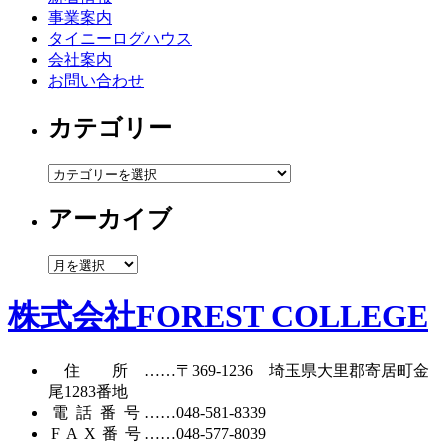
事業案内
タイニーログハウス
会社案内
お問い合わせ
カテゴリー
カ
テ
アーカイブ
ゴ
リ
ー
ア
ー
カ
株式会社FOREST COLLEGE
イ
ブ
住所
……〒369-1236 埼玉県大里郡寄居町
金
尾1283番地
電話番号
……
048-581-8339
FAX番号
……048-577-8039