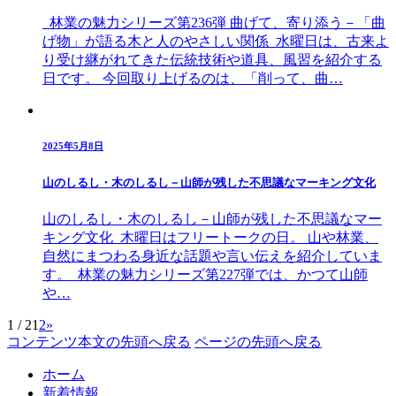
林業の魅力シリーズ第236弾 曲げて、寄り添う－「曲
げ物」が語る木と人のやさしい関係 水曜日は、古来よ
り受け継がれてきた伝統技術や道具、風習を紹介する
日です。 今回取り上げるのは、「削って、曲…
2025年5月8日
山のしるし・木のしるし－山師が残した不思議なマーキング文化
山のしるし・木のしるし－山師が残した不思議なマー
キング文化 木曜日はフリートークの日。 山や林業、
自然にまつわる身近な話題や言い伝えを紹介していま
す。 林業の魅力シリーズ第227弾では、かつて山師
や…
1 / 2
1
2
»
コンテンツ本文の先頭へ戻る
ページの先頭へ戻る
ホーム
新着情報