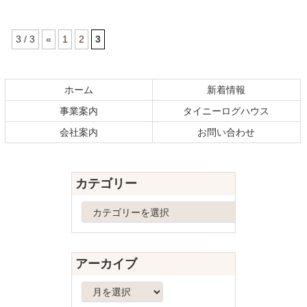
3 / 3
«
1
2
3
コ
ペ
ン
ー
テ
ジ
ホーム
新着情報
ン
の
事業案内
タイニーログハウス
ツ
先
本
頭
会社案内
お問い合わせ
文
へ
の
戻
先
る
カテゴリー
頭
へ
カ
戻
テ
る
ゴ
リ
アーカイブ
ー
ア
ー