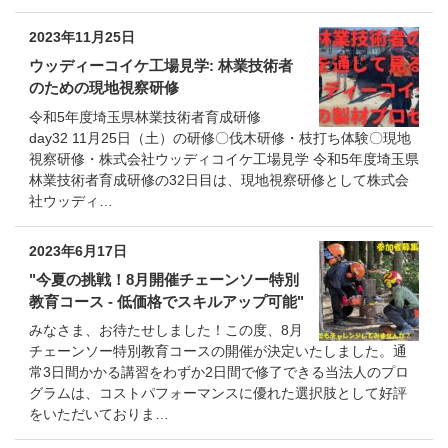
2023年11月25日
ウッディーコイケ工場見学: 林業技術者
のための現地視察研修
令和5年度埼玉県林業技術者育成研修
day32 11月25日（土）の研修〇伐木研修・枝打ち体験〇現地
視察研修・株式会社ウッディコイケ工場見学 令和5年度埼玉県
林業技術者育成研修の32日目は、現地視察研修として株式会
社ウッディ…
2023年6月17日
"今夏の挑戦！8月開催チェーンソー特別
教育コース - 低価格でスキルアップ可能"
みなさま、お待たせしました！この度、8月
チェーンソー特別教育コースの開催が決定いたしました。通
常3日間かかる講習をわずか2日間で修了できる当法人のプロ
グラムは、コストパフォーマンスに優れた選択肢として好評
をいただいておりま…