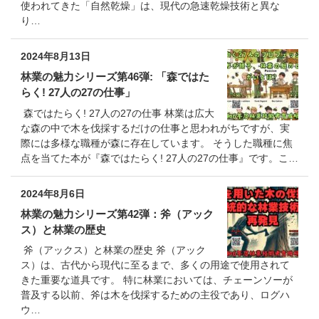
使われてきた「自然乾燥」は、現代の急速乾燥技術と異な
り…
2024年8月13日
林業の魅力シリーズ第46弾: 「森ではた
らく! 27人の27の仕事」
森ではたらく! 27人の27の仕事 林業は広大
な森の中で木を伐採するだけの仕事と思われがちですが、実
際には多様な職種が森に存在しています。 そうした職種に焦
点を当てた本が『森ではたらく! 27人の27の仕事』です。こ…
2024年8月6日
林業の魅力シリーズ第42弾：斧（アック
ス）と林業の歴史
斧（アックス）と林業の歴史 斧（アック
ス）は、古代から現代に至るまで、多くの用途で使用されて
きた重要な道具です。 特に林業においては、チェーンソーが
普及する以前、斧は木を伐採するための主役であり、ログハ
ウ…