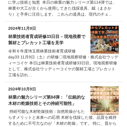
に学ぶ技術と知恵 本日の林業の魅力シリーズ第114弾では、
林業や大工が古くから使用してきた伐採道具、鉞（まさか
り）と手斧に注目します。 これらの道具は、現代のチェ…
2024年11月9日
林業技術者育成研修33日目 – 現地視察で
製材とプレカット工場を見学
令和６年度埼玉県林業技術者育成研修
day33 11月9日（土）の研修〇現地視察研修・株式会社ウッデ
ィーコイケ 本日は林業技術者育成研修33日目。現地視察研修
として、株式会社ウッディーコイケの製材工場とプレカット
工場を訪れ…
2024年10月9日
林業の魅力シリーズ第84弾：「伝統的な
木材の乾燥技術とその持続可能性」
持続可能な木材乾燥技術：自然乾燥がもた
らすメリットと未来への応用 木材を伐採した後、品質を維持
するために不可欠なのが「木材の乾燥」です。 特に、昔から