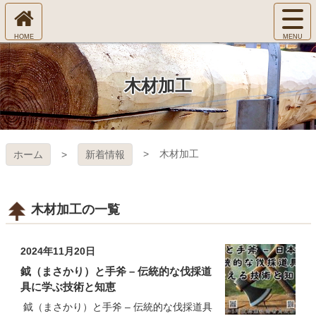
コ
サ
ン
イ
ホ
テ
ト
㈱Ｆ
ー
ン
メ
ム
ツ
ニ
へ
本
ＯＲ
木材加工
ュ
文
ー
へ
ＥＳ
を
ス
開
キ
Ｔ Ｃ
く
木材加工
ホーム
新着情報
ッ
プ
ＯＬ
ＬＥ
木材加工の一覧
ＧＥ
2024年11月20日
鉞（まさかり）と手斧 – 伝統的な伐採道
具に学ぶ技術と知恵
鉞（まさかり）と手斧 – 伝統的な伐採道具