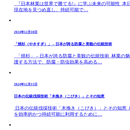
『日本林業は世界で勝てる!』に学ぶ未来の可能性 本日
現在地を見つめ直し、持続可能で…
2024年12月18日
「焼杉（やきすぎ）」 – 日本が誇る防腐と美観の伝統技術
「焼杉」 – 日本が誇る防腐と美観の伝統技術 林業の
護する方法で、防腐・防虫効果を高める…
2024年12月11日
日本の伝統伐採技術「木挽き（こびき）」とその知恵
日本の伝統伐採技術「木挽き（こびき）」とその知恵 
を効率的かつ持続可能に利用するために…