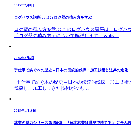
2025年2月8日
ログハウス講座 vol.17: ログ壁の積み方を学ぶ
ログ壁の積み方を学ぶ このログハウス講座は、ログハ
「ログ壁の積み方」について解説します。 &nbs…
2025年2月5日
手仕事で紡ぐ木の歴史 – 日本の伝統的伐採・加工技術と道具の進化
手仕事で紡ぐ木の歴史 – 日本の伝統的伐採・加工技
伐採し、加工してきた技術が今も…
2025年1月10日
林業の魅力シリーズ第150弾 – 『日本林業は世界で勝てる!』に学ぶ