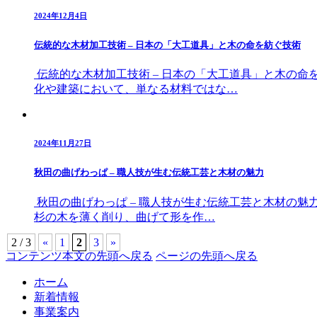
2024年12月4日
伝統的な木材加工技術 – 日本の「大工道具」と木の命を紡ぐ技術
伝統的な木材加工技術 – 日本の「大工道具」と木の命
化や建築において、単なる材料ではな…
2024年11月27日
秋田の曲げわっぱ – 職人技が生む伝統工芸と木材の魅力
秋田の曲げわっぱ – 職人技が生む伝統工芸と木材の魅
杉の木を薄く削り、曲げて形を作…
2 / 3
«
1
2
3
»
コンテンツ本文の先頭へ戻る
ページの先頭へ戻る
ホーム
新着情報
事業案内