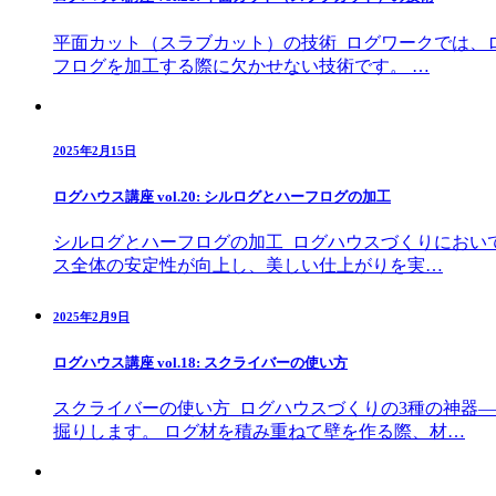
平面カット（スラブカット）の技術 ログワークでは、
フログを加工する際に欠かせない技術です。 …
2025年2月15日
ログハウス講座 vol.20: シルログとハーフログの加工
シルログとハーフログの加工 ログハウスづくりにおい
ス全体の安定性が向上し、美しい仕上がりを実…
2025年2月9日
ログハウス講座 vol.18: スクライバーの使い方
スクライバーの使い方 ログハウスづくりの3種の神器
掘りします。 ログ材を積み重ねて壁を作る際、材…