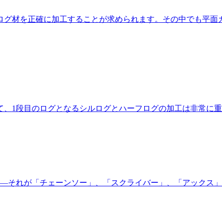
ログ材を正確に加工することが求められます。その中でも平面
て、1段目のログとなるシルログとハーフログの加工は非常に重
――それが「チェーンソー」、「スクライバー」、「アックス