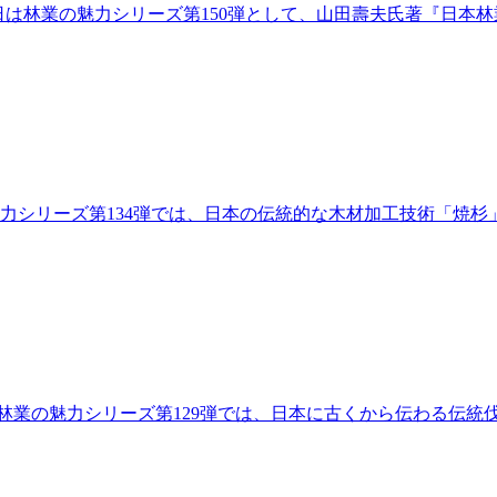
は林業の魅力シリーズ第150弾として、山田壽夫氏著『日本林
魅力シリーズ第134弾では、日本の伝統的な木材加工技術「焼
林業の魅力シリーズ第129弾では、日本に古くから伝わる伝統