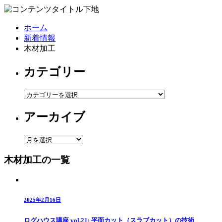
ホーム
新着情報
木材加工
カテゴリー
カ
テ
アーカイブ
ゴ
リ
ー
ア
ー
木材加工の一覧
カ
イ
ブ
2025年2月16日
ログハウス講座 vol.21: 平面カット（スラブカット）の技術