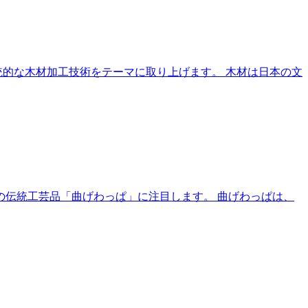
伝統的な木材加工技術をテーマに取り上げます。 木材は日本の文
県の伝統工芸品「曲げわっぱ」に注目します。 曲げわっぱは、