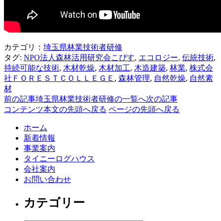
カテゴリ：
埼玉県林業技術者研修
タグ:
NPO法人森林活用研究会こぴす
,
エコロジー
,
伝統技術
,
持続可能な技術
,
木材乾燥
,
木材加工
,
木造建築
,
林業
,
株式会
社ＦＯＲＥＳＴＣＯＬＬＥＧＥ
,
森林管理
,
自然乾燥
,
自然素
材
前の記事
埼玉県林業技術者研修の一覧へ
次の記事
コンテンツ本文の先頭へ戻る
ページの先頭へ戻る
ホーム
新着情報
事業案内
タイニーログハウス
会社案内
お問い合わせ
カテゴリー