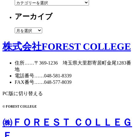
カ
テ
アーカイブ
ゴ
リ
ー
ア
ー
カ
株式会社FOREST COLLEGE
イ
ブ
住所
……〒369-1236 埼玉県大里郡寄居町
金尾1283番
地
電話番号
……
048-581-8339
FAX番号
……048-577-8039
PC版に切り替える
© FOREST COLLEGE
㈱ＦＯＲＥＳＴ ＣＯＬＬＥＧ
Ｅ