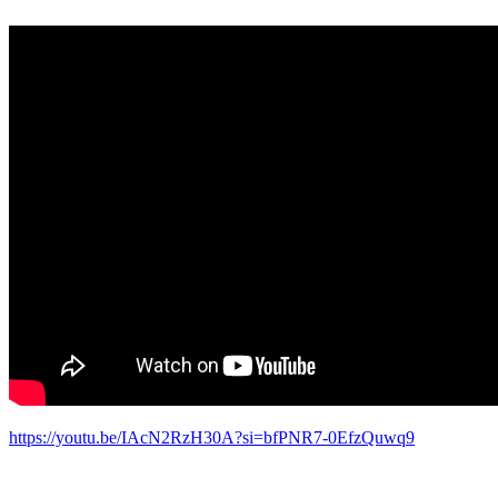
https://youtu.be/IAcN2RzH30A?si=bfPNR7-0EfzQuwq9