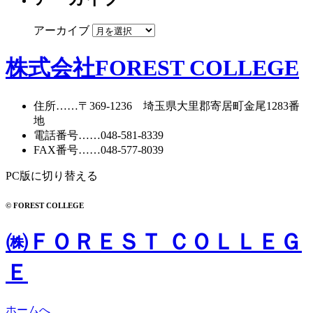
アーカイブ
株式会社FOREST COLLEGE
住所
……〒369-1236 埼玉県大里郡寄居町
金尾1283番
地
電話番号
……
048-581-8339
FAX番号
……048-577-8039
PC版に切り替える
© FOREST COLLEGE
㈱ＦＯＲＥＳＴ ＣＯＬＬＥＧ
Ｅ
ホームへ