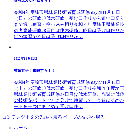
突っ込み切り始まる！
令和4年度埼玉県林業技術者育成研修 day2811月13日
（日）の研修〇伐木研修・受け口作りから追い口切り
まで通し練習・突っ込み切り令和４年度埼玉県林業技
術者育成研修28日目は伐木研修。昨日は受け口作りだ
けの練習で本日は受け口作りか…
2022年11月12日
林業女子！奮闘する！！
令和4年度埼玉県林業技術者育成研修 day2711月12日
（土）の研修〇伐木研修・受け口作り令和４年度埼玉
県林業技術者育成研修27日目は伐木研修。先週に伐倒
の技術をパートごとに分けて練習して、今週はそのパ
ートを一つにまとめて受け口作…
コンテンツ本文の先頭へ戻る
ページの先頭へ戻る
ホーム