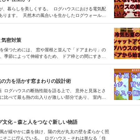
が、暮らしを美しくする。 ログハウスにおける電気配
あります。 天然木の風合いを生かしたログウォール…
と気密対策
を保つためには、 窓や屋根と並んで「ドアまわり」の
、季節によって伸縮するため、 ドア枠との間にすき…
然の力を活かす窓まわりの設計術
計画 ログハウスの断熱性能を語る上で、 意外と見落とさ
に比べて最も熱の出入りが激しい部分であり、 室内…
ログ文化－森と人をつなぐ新しい物語
 風が緩やかに森を抜け、陽の光が丸太の壁を柔らかく照
にそこに佇んでいる。 ログハウス－それは単なる「住