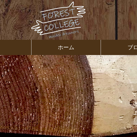
コ
ン
テ
ン
ツ
本
文
㈱ＦＯＲ
ホーム
ブ
へ
ス
ＥＳＴ Ｃ
キ
ッ
プ
ＯＬＬＥ
ＧＥ