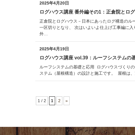
2025年4月20日
ログハウス講座 番外編その1：正倉院とロ
正倉院とログハウス－日本にあったログ構造のルーツ
一区切りとなり、 次はいよいよ仕上げ工事編に入
外…
2025年4月19日
ログハウス講座 vol.39：ルーフシステムの
ルーフシステムの基礎と応用 ログハウスづくりの
ステム（屋根構造）の設計と施工です。 屋根は、
1 / 2
1
2
»
コ
ペ
ン
ー
テ
ジ
ン
の
ツ
先