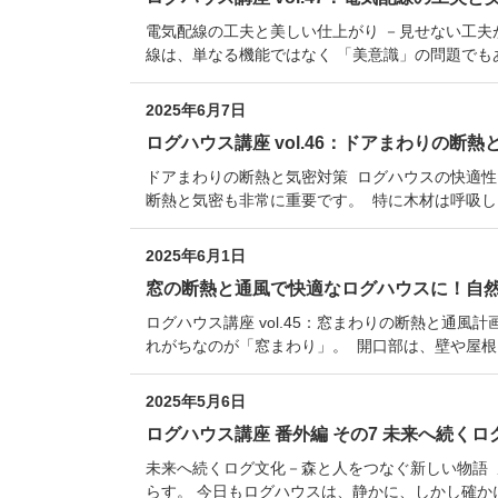
電気配線の工夫と美しい仕上がり －見せない工夫
線は、単なる機能ではなく 「美意識」の問題でも
2025年6月7日
ログハウス講座 vol.46：ドアまわりの断熱
ドアまわりの断熱と気密対策 ログハウスの快適性
断熱と気密も非常に重要です。 特に木材は呼吸し
2025年6月1日
窓の断熱と通風で快適なログハウスに！自
ログハウス講座 vol.45：窓まわりの断熱と通風
れがちなのが「窓まわり」。 開口部は、壁や屋根
2025年5月6日
ログハウス講座 番外編 その7 未来へ続く
未来へ続くログ文化－森と人をつなぐ新しい物語
らす。 今日もログハウスは、静かに、しかし確か