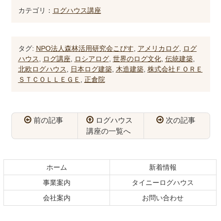
カテゴリ：
ログハウス講座
タグ:
NPO法人森林活用研究会こぴす
,
アメリカログ
,
ログ
ハウス
,
ログ講座
,
ロシアログ
,
世界のログ文化
,
伝統建築
,
北欧ログハウス
,
日本ログ建築
,
木造建築
,
株式会社ＦＯＲＥ
ＳＴＣＯＬＬＥＧＥ
,
正倉院
前の記事
ログハウス
次の記事
講座の一覧へ
コ
ペ
ン
ー
テ
ジ
ホーム
新着情報
ン
の
事業案内
タイニーログハウス
ツ
先
本
頭
会社案内
お問い合わせ
文
へ
の
戻