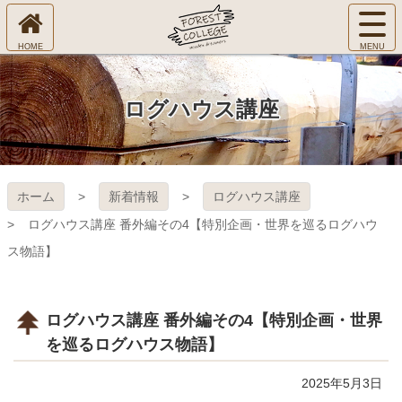
コ
サ
ン
イ
ホ
テ
ト
㈱Ｆ
ー
ン
メ
ム
ツ
ニ
へ
本
ＯＲ
ログハウス講座
ュ
文
ー
へ
ＥＳ
を
ス
開
キ
Ｔ Ｃ
く
ホーム
新着情報
ログハウス講座
ッ
プ
ＯＬ
ログハウス講座 番外編その4【特別企画・世界を巡るログハウ
ス物語】
ＬＥ
ＧＥ
ログハウス講座 番外編その4【特別企画・世界
を巡るログハウス物語】
2025年5月3日