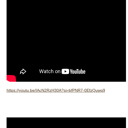
https://youtu.be/IAcN2RzH30A?si=bfPNR7-0EfzQuwq9