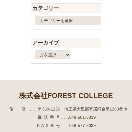
先
る
カテゴリー
頭
へ
カ
戻
テ
る
ゴ
リ
アーカイブ
ー
ア
ー
カ
イ
ブ
株式会社FOREST COLLEGE
住所
……〒369-1236 埼玉県大里郡寄居町
金尾1283番地
電話番号
……
048-581-8339
FAX番号
……048-577-8039