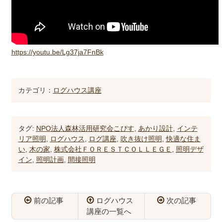
https://youtu.be/Lg37ja7FnBk
カテゴリ：
ログハウス講座
タグ:
NPO法人森林活用研究会こぴす
,
あかり設計
,
インテ
リア照明
,
ログハウス
,
ログ講座
,
吹き抜け照明
,
快適な住ま
い
,
木の家
,
株式会社ＦＯＲＥＳＴＣＯＬＬＥＧＥ
,
照明デザ
イン
,
照明計画
,
間接照明
前の記事
ログハウス
次の記事
講座の一覧へ