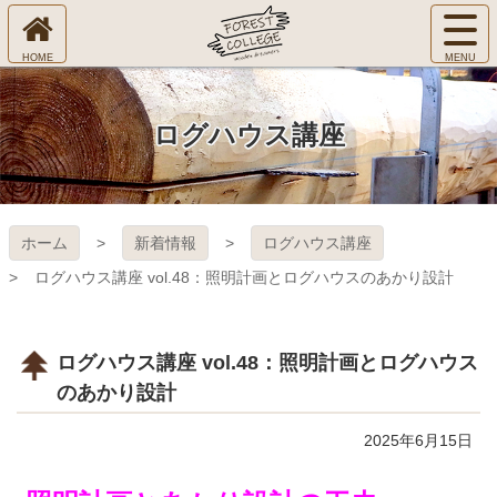
コ
サ
ン
イ
ホ
テ
ト
㈱Ｆ
ー
ン
メ
ム
ツ
ニ
へ
本
ＯＲ
ログハウス講座
ュ
文
ー
へ
ＥＳ
を
ス
開
キ
Ｔ Ｃ
く
ホーム
新着情報
ログハウス講座
ッ
プ
ＯＬ
ログハウス講座 vol.48：照明計画とログハウスのあかり設計
ＬＥ
ログハウス講座 vol.48：照明計画とログハウス
ＧＥ
のあかり設計
2025年6月15日