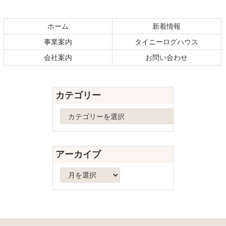
コ
ペ
ン
ー
テ
ジ
ホーム
新着情報
ン
の
事業案内
タイニーログハウス
ツ
先
本
頭
会社案内
お問い合わせ
文
へ
の
戻
先
る
カテゴリー
頭
へ
カ
戻
テ
る
ゴ
リ
アーカイブ
ー
ア
ー
カ
イ
ブ