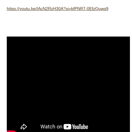
https://youtu.be/IAcN2RzH30A?si=bfPNR7-0EfzQuwq9