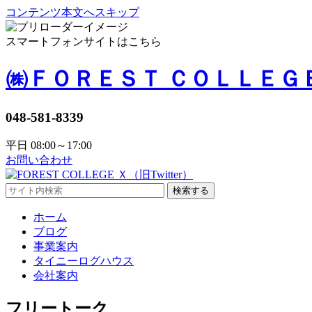
コンテンツ本文へスキップ
スマートフォンサイトはこちら
㈱ＦＯＲＥＳＴ ＣＯＬＬＥＧ
048-581-8339
平日 08:00～17:00
お問い合わせ
検索する
ホーム
ブログ
事業案内
タイニーログハウス
会社案内
フリートーク