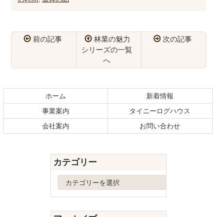
前の記事
林業の魅力
次の記事
シリーズの一覧
へ
コ
ペ
ン
ー
テ
ジ
ホーム
新着情報
ン
の
事業案内
タイニーログハウス
ツ
先
本
頭
会社案内
お問い合わせ
文
へ
の
戻
先
る
カテゴリー
頭
へ
カ
戻
テ
る
ゴ
リ