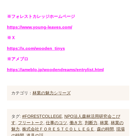
※フォレストカレッジホームページ
https://www.young-leaves.com/
※Ｘ
https://x.com/wooden_tinys
※アメブロ
https://ameblo.jp/woodendreams/entrylist.html
カテゴリ：
林業の魅力シリーズ
タグ:
#FORESTCOLLEGE
,
NPO法人森林活用研究会こぴ
す
,
フリートーク
,
仕事のコツ
,
働き方
,
判断力
,
林業
,
林業の
魅力
,
株式会社ＦＯＲＥＳＴＣＯＬＬＥＧＥ
,
森の時間
,
現場
の時間
,
道具の話