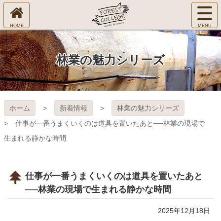
コ
サ
ン
イ
ホ
テ
ト
㈱Ｆ
ー
ン
メ
ム
ツ
ニ
へ
本
ＯＲ
林業の魅力シリーズ
ュ
文
ー
へ
ＥＳ
を
ス
開
キ
Ｔ Ｃ
く
ホーム
新着情報
林業の魅力シリーズ
ッ
プ
ＯＬ
仕事が一番うまくいくのは道具を置いたあと──林業の現場で
生まれる静かな時間
ＬＥ
ＧＥ
仕事が一番うまくいくのは道具を置いたあと
──林業の現場で生まれる静かな時間
2025年12月18日