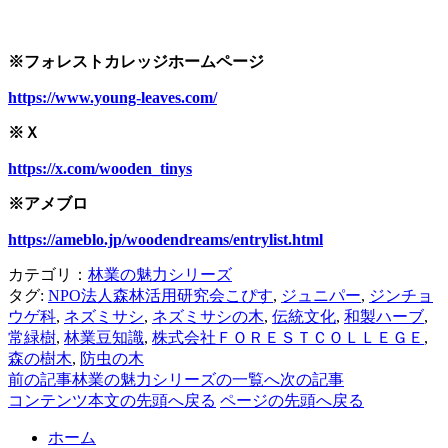
※フォレストカレッジホームページ
https://www.young-leaves.com/
※Ｘ
https://x.com/wooden_tinys
※アメブロ
https://ameblo.jp/woodendreams/entrylist.html
カテゴリ：
林業の魅力シリーズ
タグ:
NPO法人森林活用研究会こぴす
,
ジュニパー
,
ジンチョ
ウゲ科
,
ネズミサシ
,
ネズミサシの木
,
伝統文化
,
和製ハーブ
,
常緑樹
,
林業豆知識
,
株式会社ＦＯＲＥＳＴＣＯＬＬＥＧＥ
,
森の樹木
,
防虫の木
前の記事
林業の魅力シリーズの一覧へ
次の記事
コンテンツ本文の先頭へ戻る
ページの先頭へ戻る
ホーム