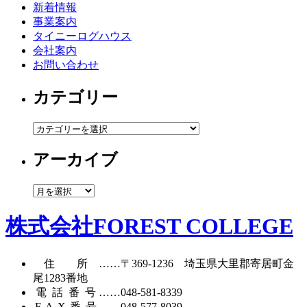
新着情報
事業案内
タイニーログハウス
会社案内
お問い合わせ
カテゴリー
カ
テ
アーカイブ
ゴ
リ
ー
ア
ー
カ
株式会社FOREST COLLEGE
イ
ブ
住所
……〒369-1236 埼玉県大里郡寄居町
金
尾1283番地
電話番号
……
048-581-8339
FAX番号
……048-577-8039