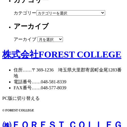
カテゴリー
カテゴリー
アーカイブ
アーカイブ
株式会社FOREST COLLEGE
住所
……〒369-1236 埼玉県大里郡寄居町
金尾1283番
地
電話番号
……
048-581-8339
FAX番号
……048-577-8039
PC版に切り替える
© FOREST COLLEGE
㈱ＦＯＲＥＳＴ ＣＯＬＬＥＧ