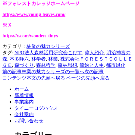
※フォレストカレッジホームページ
https://www.young-leaves.com/
※Ｘ
https://x.com/wooden_tinys
カテゴリ：
林業の魅力シリーズ
タグ:
NPO法人森林活用研究会こぴす
,
偉人紹介
,
明治神宮の
森
,
本多静六
,
林学者
,
林業
,
株式会社ＦＯＲＥＳＴＣＯＬＬＥ
ＧＥ
,
森づくり
,
森林哲学
,
森林思想
,
節約と人生
,
都市緑化
前の記事
林業の魅力シリーズの一覧へ
次の記事
コンテンツ本文の先頭へ戻る
ページの先頭へ戻る
ホーム
新着情報
事業案内
タイニーログハウス
会社案内
お問い合わせ