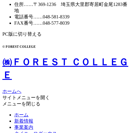
住所
……〒369-1236 埼玉県大里郡寄居町
金尾1283番
地
電話番号
……
048-581-8339
FAX番号
……048-577-8039
PC版に切り替える
© FOREST COLLEGE
㈱ＦＯＲＥＳＴ ＣＯＬＬＥＧ
Ｅ
ホームへ
サイトメニューを開く
メニューを閉じる
ホーム
新着情報
事業案内