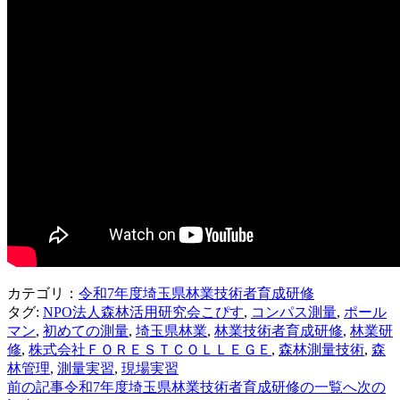
カテゴリ：
令和7年度埼玉県林業技術者育成研修
タグ:
NPO法人森林活用研究会こぴす
,
コンパス測量
,
ポール
マン
,
初めての測量
,
埼玉県林業
,
林業技術者育成研修
,
林業研
修
,
株式会社ＦＯＲＥＳＴＣＯＬＬＥＧＥ
,
森林測量技術
,
森
林管理
,
測量実習
,
現場実習
前の記事
令和7年度埼玉県林業技術者育成研修の一覧へ
次の