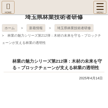
コ
サ
ン
イ
ホ
テ
ト
埼玉県林業技術者研修
㈱Ｆ
ー
ン
メ
ム
ツ
ニ
へ
本
ＯＲ
ホーム
新着情報
埼玉県林業技術者研修
ュ
文
ー
林業の魅力シリーズ第212弾：木材の未来を守る－ブロックチ
へ
ＥＳ
を
ス
ェーンが支える林業の透明性
開
キ
Ｔ Ｃ
く
ッ
プ
ＯＬ
林業の魅力シリーズ第212弾：木材の未来を守
る－ブロックチェーンが支える林業の透明性
ＬＥ
2025年4月14日
ＧＥ