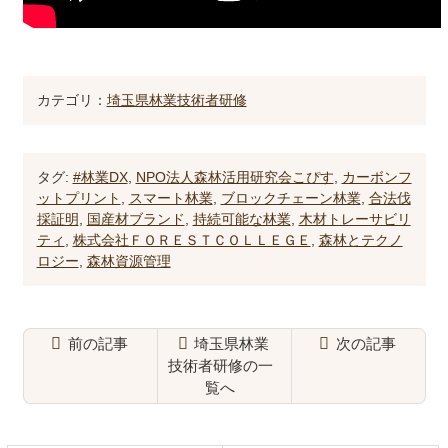
カテゴリ：
埼玉県林業技術者研修
タグ:
#林業DX
,
NPO法人森林活用研究会こぴす
,
カーボンフ
ットプリント
,
スマート林業
,
ブロックチェーン林業
,
合法伐
採証明
,
国産材ブランド
,
持続可能な林業
,
木材トレーサビリ
ティ
,
株式会社ＦＯＲＥＳＴＣＯＬＬＥＧＥ
,
森林とテクノ
ロジー
,
森林資源管理
前の記事
埼玉県林業
次の記事
技術者研修の一
覧へ
コ
ペ
ン
ー