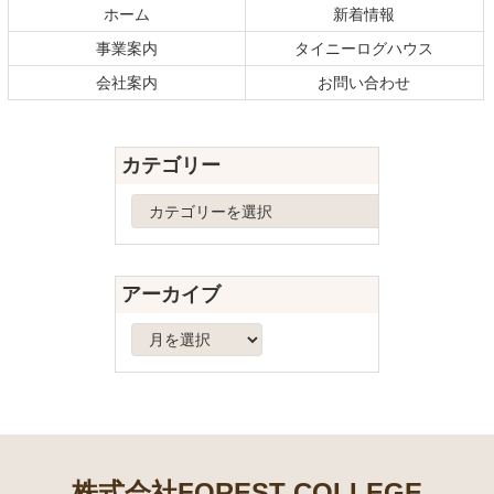
テ
ジ
ホーム
新着情報
ン
の
事業案内
タイニーログハウス
ツ
先
本
頭
会社案内
お問い合わせ
文
へ
の
戻
先
る
カテゴリー
頭
へ
カ
戻
テ
る
ゴ
リ
アーカイブ
ー
ア
ー
カ
イ
ブ
株式会社FOREST COLLEGE