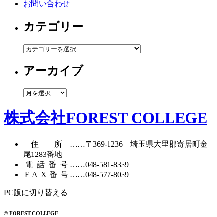
お問い合わせ
カテゴリー
カ
テ
アーカイブ
ゴ
リ
ー
ア
ー
カ
株式会社FOREST COLLEGE
イ
ブ
住所
……〒369-1236 埼玉県大里郡寄居町
金
尾1283番地
電話番号
……
048-581-8339
FAX番号
……048-577-8039
PC版に切り替える
© FOREST COLLEGE