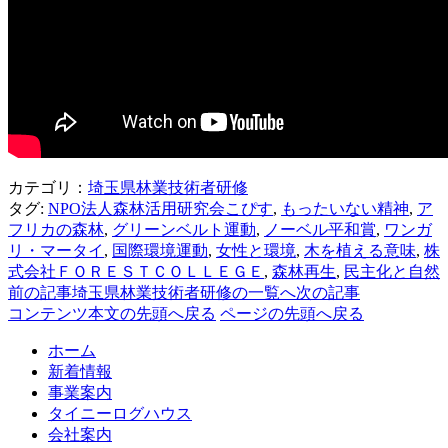
カテゴリ：
埼玉県林業技術者研修
タグ:
NPO法人森林活用研究会こぴす
,
もったいない精神
,
ア
フリカの森林
,
グリーンベルト運動
,
ノーベル平和賞
,
ワンガ
リ・マータイ
,
国際環境運動
,
女性と環境
,
木を植える意味
,
株
式会社ＦＯＲＥＳＴＣＯＬＬＥＧＥ
,
森林再生
,
民主化と自然
前の記事
埼玉県林業技術者研修の一覧へ
次の記事
コンテンツ本文の先頭へ戻る
ページの先頭へ戻る
ホーム
新着情報
事業案内
タイニーログハウス
会社案内