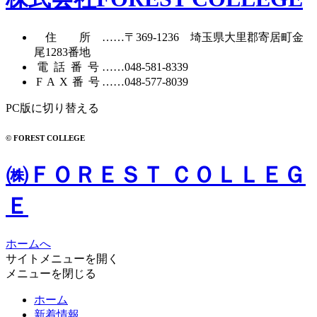
イ
ブ
住所
……〒369-1236 埼玉県大里郡寄居町
金
尾1283番地
電話番号
……
048-581-8339
FAX番号
……048-577-8039
PC版に切り替える
© FOREST COLLEGE
㈱ＦＯＲＥＳＴ ＣＯＬＬＥＧ
Ｅ
ホームへ
サイトメニューを開く
メニューを閉じる
ホーム
新着情報