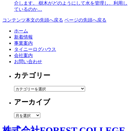
介します。 樹木がどのようにして水を管理し、利用し
ているのか…
コンテンツ本文の先頭へ戻る
ページの先頭へ戻る
ホーム
新着情報
事業案内
タイニーログハウス
会社案内
お問い合わせ
カテゴリー
カ
テ
アーカイブ
ゴ
リ
ー
ア
ー
カ
株式会社FOREST COLLEGE