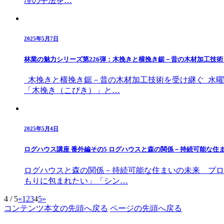
理の手法を…
2025年5月7日
林業の魅力シリーズ第226弾：木挽きと横挽き鋸－昔の木材加工技
木挽きと横挽き鋸－昔の木材加工技術を受け継ぐ 水曜
「木挽き（こびき）」と…
2025年5月4日
ログハウス講座 番外編その5 ログハウスと森の関係－持続可能な住
ログハウスと森の関係－持続可能な住まいの未来 プロ
もりに包まれたい」「シン…
4 / 5
«
1
2
3
4
5
»
コンテンツ本文の先頭へ戻る
ページの先頭へ戻る