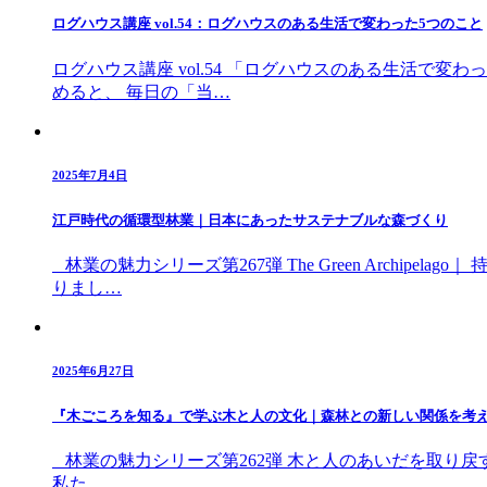
ログハウス講座 vol.54：ログハウスのある生活で変わった5つのこと
ログハウス講座 vol.54 「ログハウスのある生活で
めると、 毎日の「当…
2025年7月4日
江戸時代の循環型林業｜日本にあったサステナブルな森づくり
林業の魅力シリーズ第267弾 The Green Arch
りまし…
2025年6月27日
『木ごころを知る』で学ぶ木と人の文化｜森林との新しい関係を考
林業の魅力シリーズ第262弾 木と人のあいだを取り戻
私た…