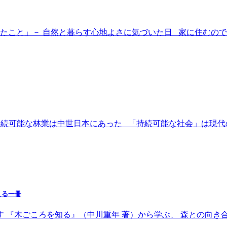
変わったこと」－ 自然と暮らす心地よさに気づいた日 家に住む
ipelago｜ 持続可能な林業は中世日本にあった 「持続可能な社
える一冊
す 『木ごころを知る』（中川重年 著）から学ぶ、 森との向き