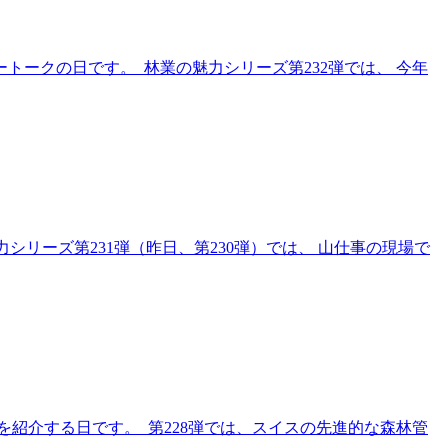
トークの日です。 林業の魅力シリーズ第232弾では、 今年
リーズ第231弾（昨日、第230弾）では、 山仕事の現場で
紹介する日です。 第228弾では、スイスの先進的な森林管