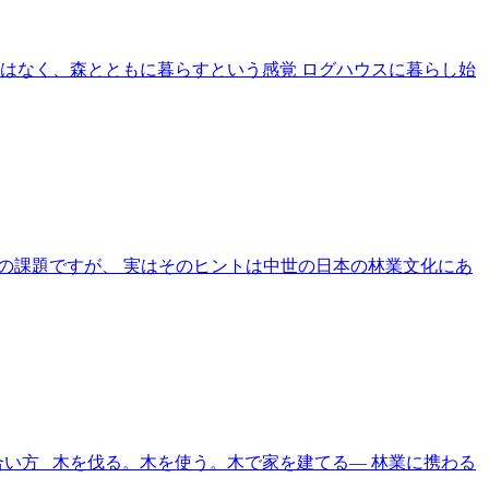
のではなく、森とともに暮らすという感覚 ログハウスに暮らし始
会」は現代の課題ですが、 実はそのヒントは中世の日本の林業文化にあ
合い方 木を伐る。木を使う。木で家を建てる― 林業に携わる