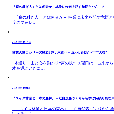
「森の継ぎ人」とは何者か－林業に未来を託す覚悟とやさしさ
「森の継ぎ人」とは何者か－ 林業に未来を託す覚悟とや
度のフォレ…
2025年5月14日
林業の魅力シリーズ第231弾：木遣り－山と心を動かす“声の技”
木遣り－山と心を動かす“声の技” 水曜日は、古来から
木を運ぶときに…
2025年5月9日
『スイス林業と日本の森林』－近自然森づくりから学ぶ持続可能な
『スイス林業と日本の森林』－ 近自然森づくりから学