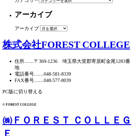
カテゴリー
アーカイブ
アーカイブ
株式会社FOREST COLLEGE
住所
……〒369-1236 埼玉県大里郡寄居町
金尾1283番
地
電話番号
……
048-581-8339
FAX番号
……048-577-8039
PC版に切り替える
© FOREST COLLEGE
㈱ＦＯＲＥＳＴ ＣＯＬＬＥＧ
Ｅ