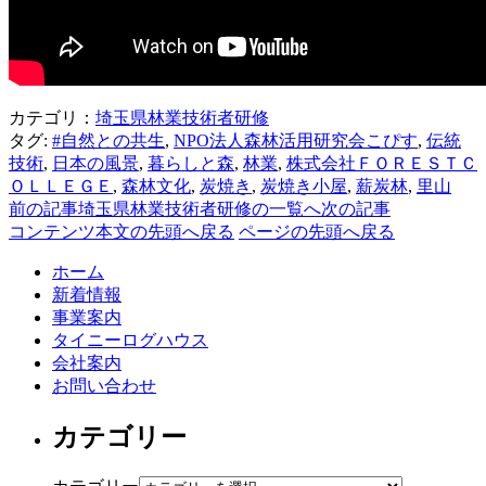
カテゴリ：
埼玉県林業技術者研修
タグ:
#自然との共生
,
NPO法人森林活用研究会こぴす
,
伝統
技術
,
日本の風景
,
暮らしと森
,
林業
,
株式会社ＦＯＲＥＳＴＣ
ＯＬＬＥＧＥ
,
森林文化
,
炭焼き
,
炭焼き小屋
,
薪炭林
,
里山
前の記事
埼玉県林業技術者研修の一覧へ
次の記事
コンテンツ本文の先頭へ戻る
ページの先頭へ戻る
ホーム
新着情報
事業案内
タイニーログハウス
会社案内
お問い合わせ
カテゴリー