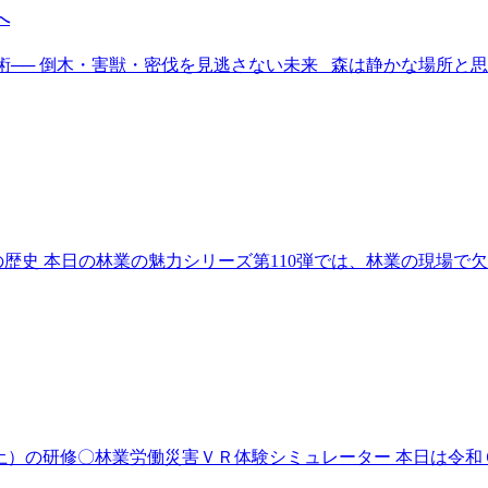
へ
ー技術── 倒木・害獣・密伐を見逃さない未来 森は静かな場所
の歴史 本日の林業の魅力シリーズ第110弾では、林業の現場で
8日（土）の研修〇林業労働災害ＶＲ体験シミュレーター 本日は