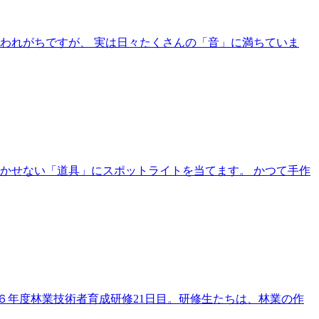
と思われがちですが、 実は日々たくさんの「音」に満ちていま
欠かせない「道具」にスポットライトを当てます。 かつて手作
令和６年度林業技術者育成研修21日目。研修生たちは、林業の作