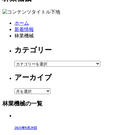
ホーム
新着情報
林業機械
カテゴリー
カ
テ
アーカイブ
ゴ
リ
ー
ア
ー
林業機械の一覧
カ
イ
ブ
2025年9月29日