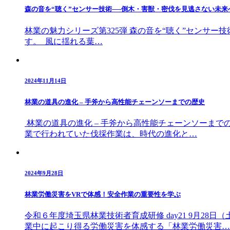
森の音を“聴く”センサー技術──倒木・害獣・密伐を見逃さない未来
林業の魅力シリーズ第325弾 森の音を“聴く”センサ
す。 風に揺れる葉…
2024年11月14日
林業の道具の進化 – 手斧から高性能チェーンソーまでの歴史
林業の道具の進化 – 手斧から高性能チェーンソーまで
業で行われていた伐採作業は、時代の進化と…
2024年9月28日
林業労働災害をVRで体感！安全作業の重要性を学ぶ
令和６年度埼玉県林業技術者育成研修 day21 9月2
業中に起こり得る労働災害を体感する「林業労働災害…