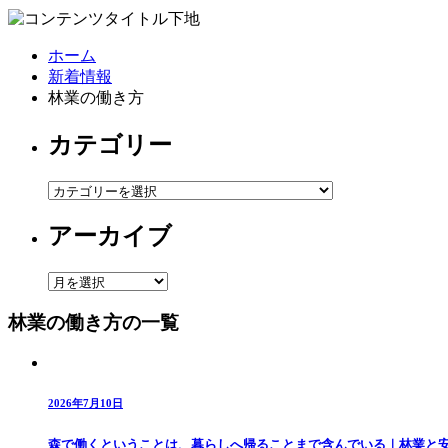
ホーム
新着情報
林業の働き方
カテゴリー
カ
テ
アーカイブ
ゴ
リ
ー
ア
ー
林業の働き方の一覧
カ
イ
ブ
2026年7月10日
森で働くということは、暮らしへ帰ることまで含んでいる｜林業と