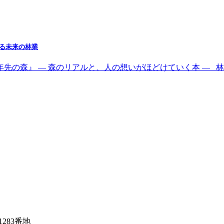
れる未来の林業
00年先の森』 ― 森のリアルと、人の想いがほどけていく本 ―
1283番地