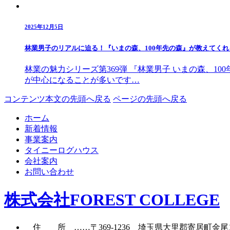
2025年12月5日
林業男子のリアルに迫る！『いまの森、100年先の森』が教えてく
林業の魅力シリーズ第369弾 『林業男子 いまの森、1
が中心になることが多いです…
コンテンツ本文の先頭へ戻る
ページの先頭へ戻る
ホーム
新着情報
事業案内
タイニーログハウス
会社案内
お問い合わせ
株式会社FOREST COLLEGE
住所
……〒369-1236 埼玉県大里郡寄居町
金尾