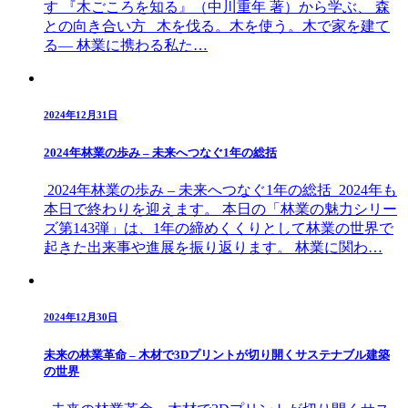
す 『木ごころを知る』（中川重年 著）から学ぶ、 森
との向き合い方 木を伐る。木を使う。木で家を建て
る― 林業に携わる私た…
2024年12月31日
2024年林業の歩み – 未来へつなぐ1年の総括
2024年林業の歩み – 未来へつなぐ1年の総括 2024年も
本日で終わりを迎えます。 本日の「林業の魅力シリー
ズ第143弾」は、1年の締めくくりとして林業の世界で
起きた出来事や進展を振り返ります。 林業に関わ…
2024年12月30日
未来の林業革命 – 木材で3Dプリントが切り開くサステナブル建築
の世界