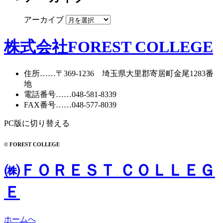
アーカイブ
株式会社FOREST COLLEGE
住所
……〒369-1236 埼玉県大里郡寄居町
金尾1283番
地
電話番号
……
048-581-8339
FAX番号
……048-577-8039
PC版に切り替える
© FOREST COLLEGE
㈱ＦＯＲＥＳＴ ＣＯＬＬＥＧ
Ｅ
ホームへ