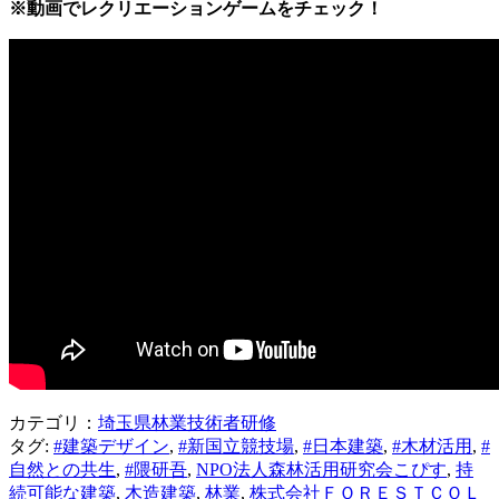
※動画でレクリエーションゲームをチェック！
カテゴリ：
埼玉県林業技術者研修
タグ:
#建築デザイン
,
#新国立競技場
,
#日本建築
,
#木材活用
,
#
自然との共生
,
#隈研吾
,
NPO法人森林活用研究会こぴす
,
持
続可能な建築
,
木造建築
,
林業
,
株式会社ＦＯＲＥＳＴＣＯＬ