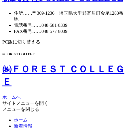
住所
……〒369-1236 埼玉県大里郡寄居町
金尾1283番
地
電話番号
……
048-581-8339
FAX番号
……048-577-8039
PC版に切り替える
© FOREST COLLEGE
㈱ＦＯＲＥＳＴ ＣＯＬＬＥＧ
Ｅ
ホームへ
サイトメニューを開く
メニューを閉じる
ホーム
新着情報