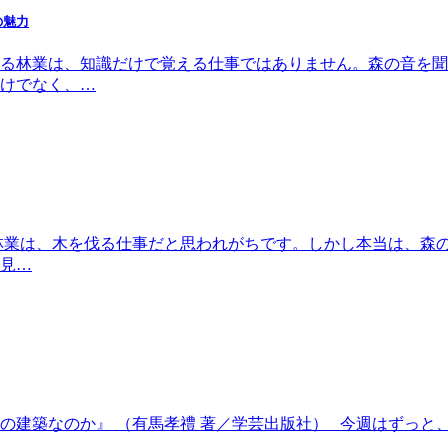
の魅力
る林業は、知識だけで覚える仕事ではありません。森の音を聞
けでなく、…
林業は、木を伐る仕事だと思われがちです。しかし本当は、森
見…
ま木の建築なのか』 （有馬孝禮 著／学芸出版社） 今週はずっと