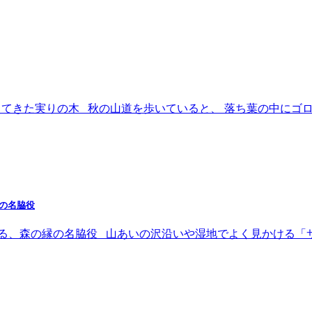
支えてきた実りの木 秋の山道を歩いていると、 落ち葉の中にゴ
の名脇役
きる、森の縁の名脇役 山あいの沢沿いや湿地でよく見かける「