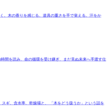
く。木の香りを感じる。道具の重さを手で覚える。汗をか
の時間を読み、命の循環を受け継ぎ、まだ見ぬ未来へ手渡す仕
、 スギ、含水率、乾燥場と、 「木をどう扱うか」という話を