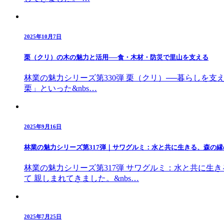
2025年10月7日
栗（クリ）の木の魅力と活用──食・木材・防災で里山を支える
林業の魅力シリーズ第330弾 栗（クリ）──暮らしを
栗」といった&nbs…
2025年9月16日
林業の魅力シリーズ第317弾｜サワグルミ：水と共に生きる、森の縁
林業の魅力シリーズ第317弾 サワグルミ：水と共に生
て 親しまれてきました。&nbs…
2025年7月25日