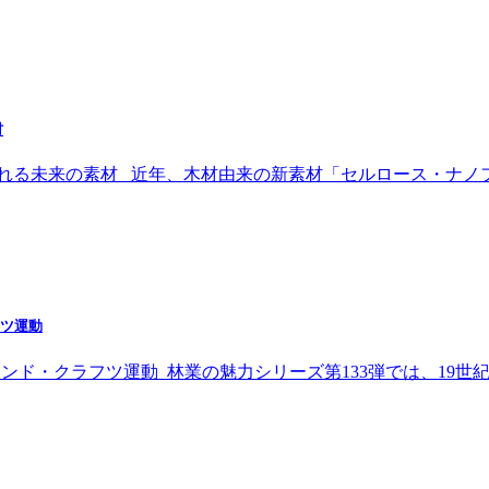
材
まれる未来の素材 近年、木材由来の新素材「セルロース・ナノ
フツ運動
ンド・クラフツ運動 林業の魅力シリーズ第133弾では、19世紀イ