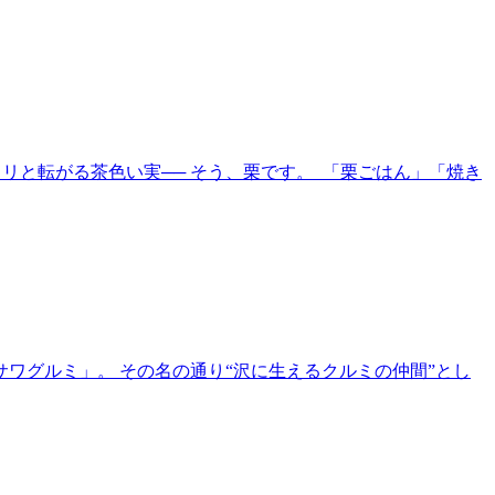
ロリと転がる茶色い実── そう、栗です。 「栗ごはん」「焼き
サワグルミ」。 その名の通り“沢に生えるクルミの仲間”とし