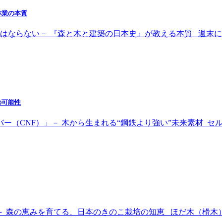
林業の本質
けてはならない－ 『森と木と建築の日本史』が教える本質 週末に
の可能性
バー（CNF）」－ 木から生まれる“鋼鉄より強い”未来素材 
－ 森の恵みを育てる、日本のきのこ栽培の知恵 ほだ木（榾木