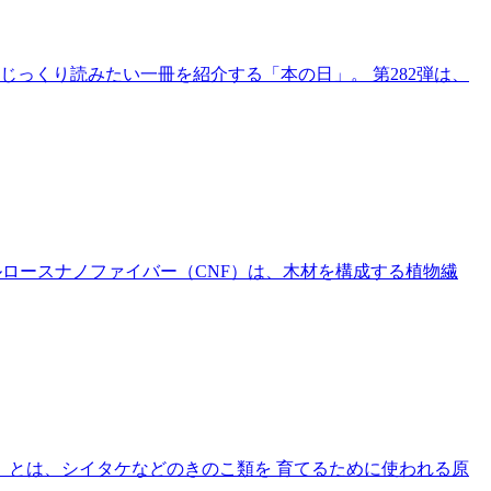
じっくり読みたい一冊を紹介する「本の日」。 第282弾は、
セルロースナノファイバー（CNF）は、木材を構成する植物繊
）とは、シイタケなどのきのこ類を 育てるために使われる原