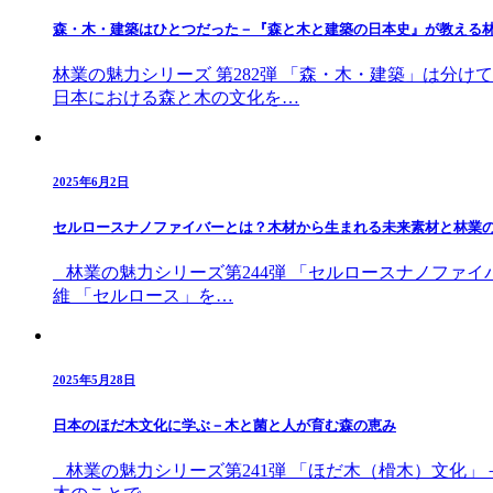
森・木・建築はひとつだった－『森と木と建築の日本史』が教える
林業の魅力シリーズ 第282弾 「森・木・建築」は分
日本における森と木の文化を…
2025年6月2日
セルロースナノファイバーとは？木材から生まれる未来素材と林業
林業の魅力シリーズ第244弾 「セルロースナノファイ
維 「セルロース」を…
2025年5月28日
日本のほだ木文化に学ぶ－木と菌と人が育む森の恵み
林業の魅力シリーズ第241弾 「ほだ木（榾木）文化」