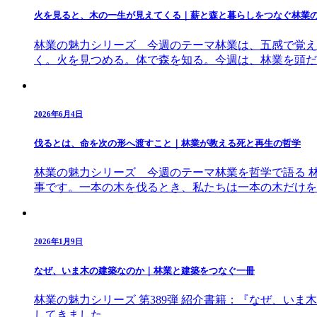
火を見ると、木の一生が見えてくる｜薪と森と暮らしをつなぐ林業
林業の魅力シリーズ 今週のテーマ林業は、五感で覚え
く。火を見つめる。体で森を知る。今週は、林業を頭だ
2026年6月4日
伐るとは、命を次の形へ渡すこと｜林業が教える死と再生の哲学
林業の魅力シリーズ 今週のテーマ林業を哲学で語る 
事です。一本の木を伐るとき、私たちは一本の木だけを
2026年1月9日
なぜ、いま木の建築なのか｜林業と建築をつなぐ一冊
林業の魅力シリーズ 第389弾 紹介書籍：『なぜ、い
してきました。 …