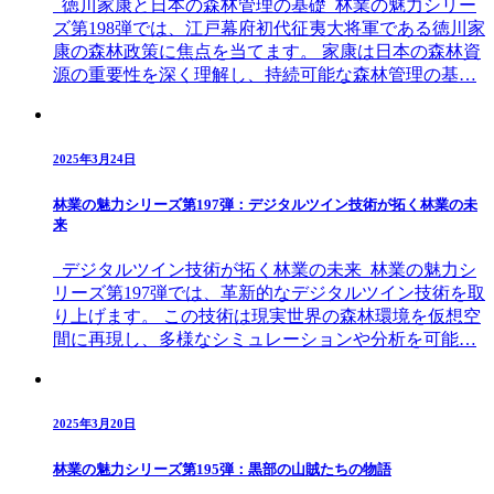
徳川家康と日本の森林管理の基礎 林業の魅力シリー
ズ第198弾では、江戸幕府初代征夷大将軍である徳川家
康の森林政策に焦点を当てます。 家康は日本の森林資
源の重要性を深く理解し、持続可能な森林管理の基…
2025年3月24日
林業の魅力シリーズ第197弾：デジタルツイン技術が拓く林業の未
来
デジタルツイン技術が拓く林業の未来 林業の魅力シ
リーズ第197弾では、革新的なデジタルツイン技術を取
り上げます。 この技術は現実世界の森林環境を仮想空
間に再現し、多様なシミュレーションや分析を可能…
2025年3月20日
林業の魅力シリーズ第195弾：黒部の山賊たちの物語