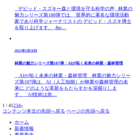
デビッド・スズキー森と環境を守る科学の声 林業の
魅力シリーズ第188弾では、 世界的に著名な環境活動
家であり科学ジャーナリストの デビッド・スズキ博士
を取り上げます。 &n…
2025年3月10日
林業の魅力シリーズ第187弾：AIが拓く未来の林業・森林管理
AIが拓く未来の林業・森林管理 林業の魅力シリー
ズ第187弾は、AI（人工知能）が林業や森林管理の未
来に どのような革新をもたらすかを深掘りしま
す。 AI技術は急…
1 / 4
1
2
3
4
»
コンテンツ本文の先頭へ戻る
ページの先頭へ戻る
ホーム
新着情報
事業案内