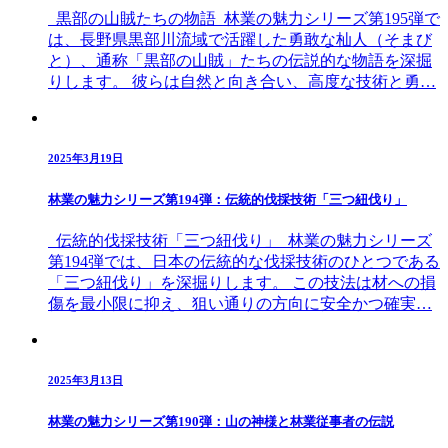
黒部の山賊たちの物語 林業の魅力シリーズ第195弾で
は、長野県黒部川流域で活躍した勇敢な杣人（そまび
と）、通称「黒部の山賊」たちの伝説的な物語を深掘
りします。 彼らは自然と向き合い、高度な技術と勇…
2025年3月19日
林業の魅力シリーズ第194弾：伝統的伐採技術「三つ紐伐り」
伝統的伐採技術「三つ紐伐り」 林業の魅力シリーズ
第194弾では、日本の伝統的な伐採技術のひとつである
「三つ紐伐り」を深掘りします。 この技法は材への損
傷を最小限に抑え、狙い通りの方向に安全かつ確実…
2025年3月13日
林業の魅力シリーズ第190弾：山の神様と林業従事者の伝説