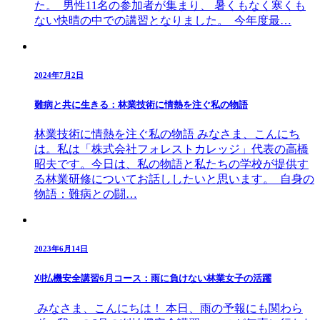
た。 男性11名の参加者が集まり、 暑くもなく寒くも
ない快晴の中での講習となりました。 今年度最…
2024年7月2日
難病と共に生きる：林業技術に情熱を注ぐ私の物語
林業技術に情熱を注ぐ私の物語 みなさま、こんにち
は。私は「株式会社フォレストカレッジ」代表の高橋
昭夫です。今日は、私の物語と私たちの学校が提供す
る林業研修についてお話ししたいと思います。 自身の
物語：難病との闘…
2023年6月14日
刈払機安全講習6月コース：雨に負けない林業女子の活躍
みなさま、こんにちは！ 本日、雨の予報にも関わら