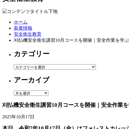
ホーム
新着情報
安全衛生教育
刈払機安全衛生講習10月コースを開催｜安全作業を学
カテゴリー
カ
テ
アーカイブ
ゴ
リ
ー
ア
ー
刈払機安全衛生講習10月コースを開催｜安全作業
カ
イ
2025年10月17日
ブ
本日、令和7年10月17日（金）は
フォレストカレッ